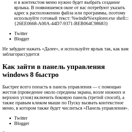
и в контекстом меню нужно будет выбрать создание
ярлыка. В появившемся окне от вас потребуют указать
адрес к расположению файла или программы, поэтому
используйте готовый текст: %windir%\explorer.exe shell:::
{26EE0668-A00A-44D7-9371-BEB064C98683}
Twitter
Blogger
Не забудьте нажать «Далее», и используйте ярлык так, как вам
заблагорассудится
Как зайти в панель управления
windows 8 быстро
Быстрее всего попасть в панель управления — с помощью
жестов (проведение около середины экрана, возле нижних и
верхних углов) включить боковую панель (третий способ), а
также правым кликом мыши по Пуску вызвать контекстное
меню, в котором также будет числиться «Панель управления».
Twitter
Blogger