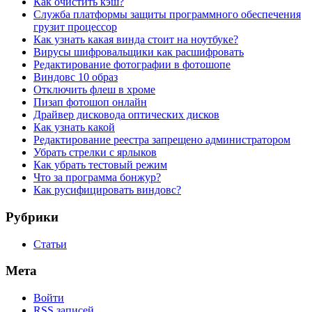
Как очистить кэш?
Служба платформы защиты программного обеспечения
грузит процессор
Как узнать какая винда стоит на ноутбуке?
Вирусы шифровальщики как расшифровать
Редактирование фотографии в фотошопе
Виндовс 10 образ
Отключить флеш в хроме
Пизап фотошоп онлайн
Драйвер дисковода оптических дисков
Как узнать какой
Редактирование реестра запрещено администратором
Убрать стрелки с ярлыков
Как убрать тестовый режим
Что за программа бонжур?
Как русифицировать виндовс?
Рубрики
Статьи
Мета
Войти
RSS
записей