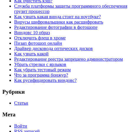
Как очистить кэш?
Служба платформы защиты программного обеспечения
грузит процессор
Как узнать какая винда стоит на ноутбуке?
Вирусы шифровальщики как расшифровать
Редактирование фотографии в фотошопе
Виндовс 10 образ
Отключить флеш в хроме
Пизап фотошоп онлайн
Драйвер дисковода оптических дисков
Как узнать какой
Редактирование реестра запрещено администратором
Убрать стрелки с ярлыков
Как убрать тестовый режим
Что за программа бонжур?
Как русифицировать виндовс?
Рубрики
Статьи
Мета
Войти
RSS
записей