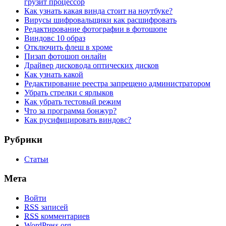
грузит процессор
Как узнать какая винда стоит на ноутбуке?
Вирусы шифровальщики как расшифровать
Редактирование фотографии в фотошопе
Виндовс 10 образ
Отключить флеш в хроме
Пизап фотошоп онлайн
Драйвер дисковода оптических дисков
Как узнать какой
Редактирование реестра запрещено администратором
Убрать стрелки с ярлыков
Как убрать тестовый режим
Что за программа бонжур?
Как русифицировать виндовс?
Рубрики
Статьи
Мета
Войти
RSS
записей
RSS
комментариев
WordPress.org