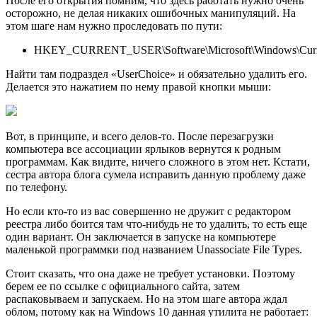
После его открытия помним, что здесь работать нужно очень
осторожно, не делая никаких ошибочных манипуляций. На
этом шаге нам нужно проследовать по пути:
HKEY_CURRENT_USER\Software\Microsoft\Windows\CurrentV
Найти там подраздел «UserChoice» и обязательно удалить его.
Делается это нажатием по нему правой кнопки мыши:
Вот, в принципе, и всего делов-то. После перезагрузки
компьютера все ассоциации ярлыков вернутся к родным
программам. Как видите, ничего сложного в этом нет. Кстати,
сестра автора блога сумела исправить данную проблему даже
по телефону.
Но если кто-то из вас совершенно не дружит с редактором
реестра либо боится там что-нибудь не то удалить, то есть еще
один вариант. Он заключается в запуске на компьютере
маленькой программки под названием Unassociate File Types.
Стоит сказать, что она даже не требует установки. Поэтому
берем ее по ссылке с официального сайта, затем
распаковываем и запускаем. Но на этом шаге автора ждал
облом, потому как на Windows 10 данная утилита не работает: