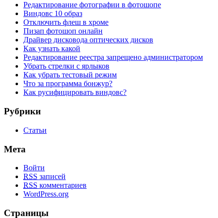
Редактирование фотографии в фотошопе
Виндовс 10 образ
Отключить флеш в хроме
Пизап фотошоп онлайн
Драйвер дисковода оптических дисков
Как узнать какой
Редактирование реестра запрещено администратором
Убрать стрелки с ярлыков
Как убрать тестовый режим
Что за программа бонжур?
Как русифицировать виндовс?
Рубрики
Статьи
Мета
Войти
RSS
записей
RSS
комментариев
WordPress.org
Страницы