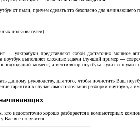
утбук от пыли, причем сделать это безопасно для начинающего п
енных пользователей)
нт — ультрабуки представляют собой достаточно мощное аппа
гда ноутбук выполняет сложные задачи (лучший пример — совре
неподходящий момент, а вентилятор ноутбука гудит и шумит 
вать данному руководству, для того, чтобы почистить Ваш ноутб
е гарантии в случае самостоятельной разборки ноутбука, а име
я начинающих
х, кто недостаточно хорошо разбирается в компьютерных компо
у Вас все получится.