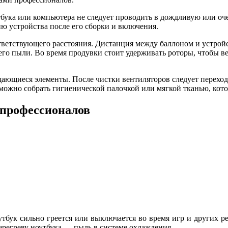
тбука или компьютера не следует проводить в дождливую или оч
 устройства после его сборки и включения.
ветствующего расстояния. Дистанция между баллоном и устройст
сего пыли. Во время продувки стоит удерживать роторы, чтобы 
щающиеся элементы. После чистки вентиляторов следует переходи
 можно собрать гигиенической палочкой или мягкой тканью, кото
епрофессионалов
тбук сильно греется или выключается во время игр и других р
ерегреву ноутбука — пыль в системе охлаждения.