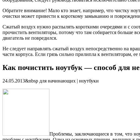
Обратите внимание! Мало кто знает, например, что чистку ноу
очистки может привести к короткому замыканию и повреждению
Сжатый воздух нужно распылять короткими очередями и с соот
прочистить вентиляторы, потому что там собирается больше в
двигатель не повредился.
Не следует направлять сжатый воздух непосредственно на вра
части корпуса. Если грязь сильно прилипла к вентиляторам, ее
Как почистить ноутбук — способ для н
24.05.2013&nbsp для начинающих | ноутбуки
Проблемы, заключающиеся в том, что ноу
проблем с ноутбуками. Одна из основных причин, ведущих к п