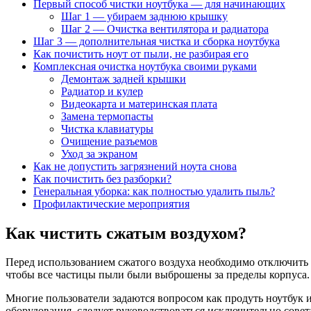
Первый способ чистки ноутбука — для начинающих
Шаг 1 — убираем заднюю крышку
Шаг 2 — Очистка вентилятора и радиатора
Шаг 3 — дополнительная чистка и сборка ноутбука
Как почистить ноут от пыли, не разбирая его
Комплексная очистка ноутбука своими руками
Демонтаж задней крышки
Радиатор и кулер
Видеокарта и материнская плата
Замена термопасты
Чистка клавиатуры
Очищение разъемов
Уход за экраном
Как не допустить загрязнений ноута снова
Как почистить без разборки?
Генеральная уборка: как полностью удалить пыль?
Профилактические мероприятия
Как чистить сжатым воздухом?
Перед использованием сжатого воздуха необходимо отключить у
чтобы все частицы пыли были выброшены за пределы корпуса.
Многие пользователи задаются вопросом как продуть ноутбук 
оборудования, следует руководствоваться исключительно сове