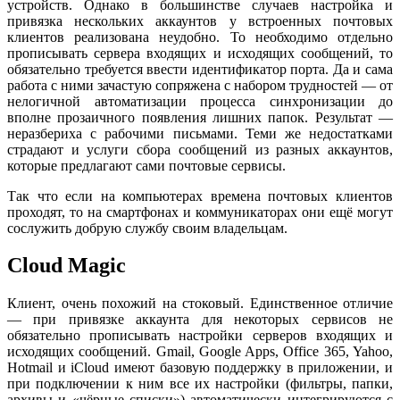
устройств. Однако в большинстве случаев настройка и
привязка нескольких аккаунтов у встроенных почтовых
клиентов реализована неудобно. То необходимо отдельно
прописывать сервера входящих и исходящих сообщений, то
обязательно требуется ввести идентификатор порта. Да и сама
работа с ними зачастую сопряжена с набором трудностей — от
нелогичной автоматизации процесса синхронизации до
вполне прозаичного появления лишних папок. Результат —
неразбериха с рабочими письмами. Теми же недостатками
страдают и услуги сбора сообщений из разных аккаунтов,
которые предлагают сами почтовые сервисы.
Так что если на компьютерах времена почтовых клиентов
проходят, то на смартфонах и коммуникаторах они ещё могут
сослужить добрую службу своим владельцам.
Cloud Magic
Клиент, очень похожий на стоковый. Единственное отличие
— при привязке аккаунта для некоторых сервисов не
обязательно прописывать настройки серверов входящих и
исходящих сообщений. Gmail, Google Apps, Office 365, Yahoo,
Hotmail и iCloud имеют базовую поддержку в приложении, и
при подключении к ним все их настройки (фильтры, папки,
архивы и «чёрные списки») автоматически интегрируются с