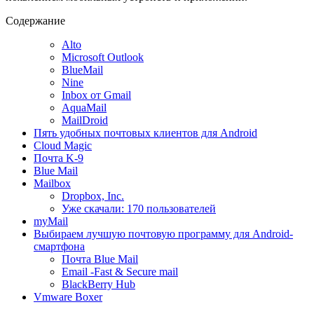
Содержание
Alto
Microsoft Outlook
BlueMail
Nine
Inbox от Gmail
AquaMail
MailDroid
Пять удобных почтовых клиентов для Android
Cloud Magic
Почта K-9
Blue Mail
Mailbox
Dropbox, Inc.
Уже скачали: 170 пользователей
myMail
Выбираем лучшую почтовую программу для Android-
смартфона
Почта Blue Mail
Email -Fast & Secure mail
BlackBerry Hub
Vmware Boxer