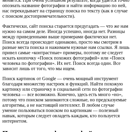
меняется. При очень успешном результате, когда удается точно
опознать название фотографии и найти информацию по ней,
нас перекидывает на страницу поиска по тексту (как в случае
с поиском достопримечательности).
Фактически, сайт поиска старается предугадать — что же нам
нужно на самом деле. Иногда успешно, иногда нет. Разницы
между приведенными выше примерами фактически нет.
Поиск всегда происходит одинаково, просто мы смотрим в
разные места поиска и нажимаем нужные нам ссылки. Я лишь
привел самые «контрастные» примеры, поэтому не следует
искать кнопочку «Поиск похожих фотографий» или «Поиск
человека по фотографии». Их нет. Поиск всегда один. Все
зависит лишь от того, что мы ищем.
Поиск картинок от Google — очень мощный инструмент
благодаря множеству настроек и функций. Найти похожую
картинку или страничку в социальной сети по фотографии
человека — все возможно. Конечно, здесь есть много «но»,
потому что поиском занимаются сложные, но предсказуемые
алгоритмы, а не настоящий интеллект. В любом случае
умение пользоваться поиском по картинкам — полезный
навык, которым следует овладеть каждым, кто пользуется
интернетом.