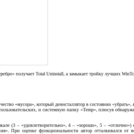
ебро» получает Total Uninstall, а замыкает тройку лучших WinToo
чество «мусора», который деинсталлятор в состоянии «убрать», в
е пользовательских, и системную папку «Temp», плюсуя обнаруж
але (3 – «удовлетворительно», 4 – «хорошо», 5 – «отлично») 
ия». При оценке функциональности автор отталкивался от возм