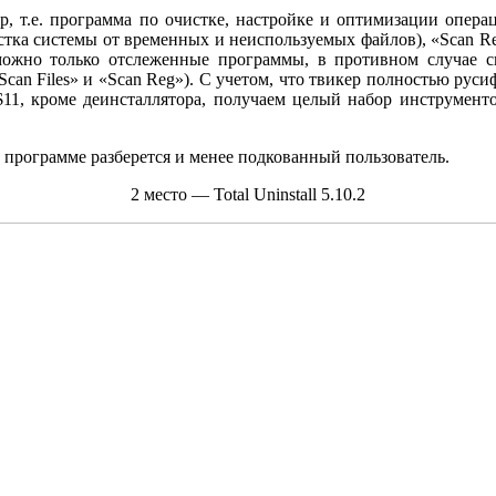
р, т.е. программа по очистке, настройке и оптимизации опера
чистка системы от временных и неиспользуемых файлов), «Scan Re
ожно только отслеженные программы, в противном случае сн
Scan Files» и «Scan Reg»). С учетом, что твикер полностью руси
$11, кроме деинсталлятора, получаем целый набор инструменто
 программе разберется и менее подкованный пользователь.
2 место — Total Uninstall 5.10.2