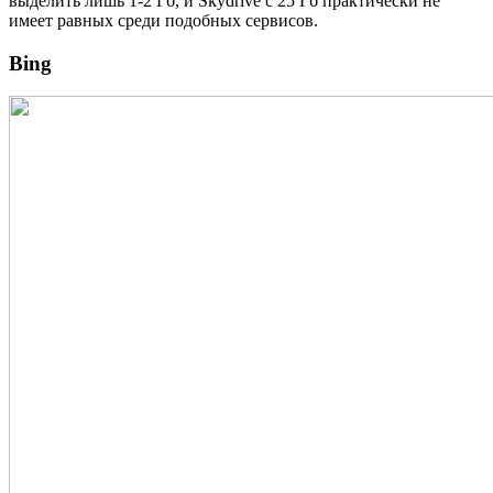
выделить лишь 1‐2 Гб, и Skydrive с 25 Гб практически не
имеет равных среди подобных сервисов.
Bing