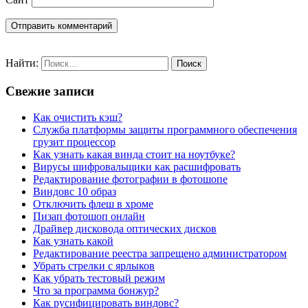
Найти:
Свежие записи
Как очистить кэш?
Служба платформы защиты программного обеспечения
грузит процессор
Как узнать какая винда стоит на ноутбуке?
Вирусы шифровальщики как расшифровать
Редактирование фотографии в фотошопе
Виндовс 10 образ
Отключить флеш в хроме
Пизап фотошоп онлайн
Драйвер дисковода оптических дисков
Как узнать какой
Редактирование реестра запрещено администратором
Убрать стрелки с ярлыков
Как убрать тестовый режим
Что за программа бонжур?
Как русифицировать виндовс?