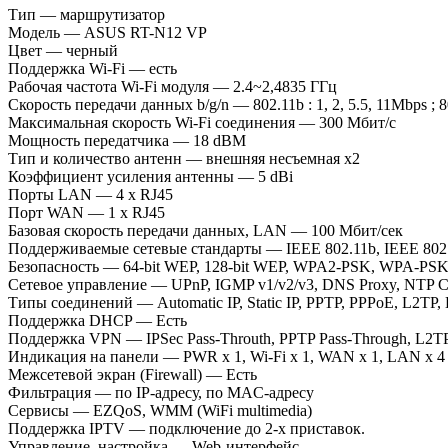
Тип — маршрутизатор
Модель — ASUS RT-N12 VP
Цвет — черный
Поддержка Wi-Fi — есть
Рабочая частота Wi-Fi модуля — 2.4~2,4835 ГГц
Скорость передачи данных b/g/n — 802.11b : 1, 2, 5.5, 11Mbps ; 8
Максимальная скорость Wi-Fi соединения — 300 Мбит/с
Мощность передатчика — 18 dBM
Тип и количество антенн — внешняя несъемная x2
Коэффициент усиления антенны — 5 dBi
Порты LAN — 4 x RJ45
Порт WAN — 1 x RJ45
Базовая скорость передачи данных, LAN — 100 Мбит/сек
Поддерживаемые сетевые стандарты — IEEE 802.11b, IEEE 802.11
Безопасность — 64-bit WEP, 128-bit WEP, WPA2-PSK, WPA-PSK, 
Сетевое управление — UPnP, IGMP v1/v2/v3, DNS Proxy, NTP Clie
Типы соединений — Automatic IP, Static IP, PPTP, PPPoE, L2TP, 
Поддержка DHCP — Есть
Поддержка VPN — IPSec Pass-Throuth, PPTP Pass-Through, L2TP 
Индикация на панели — PWR x 1, Wi-Fi x 1, WAN x 1, LAN x 4
Межсетевой экран (Firewall) — Есть
Фильтрация — по IP-адресу, по MAC-адресу
Сервисы — EZQoS, WMM (WiFi multimedia)
Поддержка IPTV — подключение до 2-х приставок.
Управление, настройка — Web-интерфейс