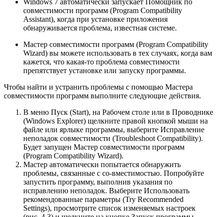
Windows 7 автоматически запускает Помощник по
совместимости программ (Program Compatibility
Assistant), когда при установке приложения
обнаруживается пробле­ма, известная системе.
Мастер совместимости программ (Program Compatibility
Wizard) вы можете исполь­зовать в тех случаях, когда вам
кажется, что какая-то проблема совместимости
препятствует установке или запуску программы.
Чтобы найти и устранить проблемы с помощью Мастера
совместимости программ выполните следующие действия.
В меню Пуск (Start), на Рабочем столе или в Проводнике
(Windows Explorer) щелкните правой кнопкой мыши на
файле или ярлыке программы, выберите Исправление
неполадок совместимости (Troubleshoot Compatibility).
Будет запущен Мастер совместимости программ
(Program Compatibility Wizard).
Мастер автоматически попытается обнаружить
проблемы, связанные с со-вместимостью. Попробуйте
запустить программу, выполнив указания по
исправлению неполадок. Выберите Использовать
рекомендованные параметры (Try Recommended
Settings), просмотрите список изменяемых настроек
(рис. 4.3) и щелкните на кнопке Запуск программы…