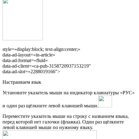
style=»display:block; text-align:center;»
data-ad-layout=»in-article»
data-ad-format=»fluid»
data-ad-client=»ca-pub-3158720937153219″
data-ad-slot=»2288019166″>
Настраиваем язык
Установите указатель мыши на индикатор клавиатуры «РУС»
и один раз щёлкните левой клавишей мыши.
Переместите указатель мыши на строку с названием языка,
перед которой нет галочки (флажка). Один раз щёлкните
левой клавишей мыши по нужному языку.