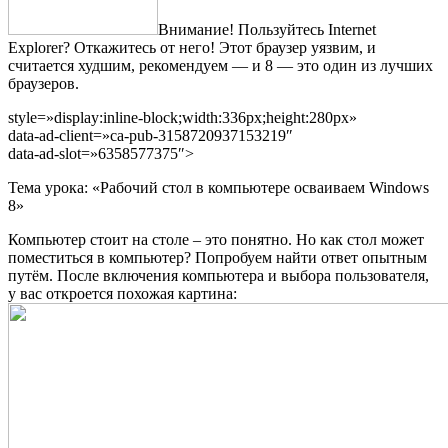
Внимание! Пользуйтесь Internet
Explorer? Откажитесь от него! Этот браузер уязвим, и
считается худшим, рекомендуем — и 8 — это один из лучших
браузеров.
style=»display:inline-block;width:336px;height:280px»
data-ad-client=»ca-pub-3158720937153219″
data-ad-slot=»6358577375″>
Тема урока: «Рабочий стол в компьютере осваиваем Windows
8»
Компьютер стоит на столе – это понятно. Но как стол может
поместиться в компьютер? Попробуем найти ответ опытным
путём. После включения компьютера и выбора пользователя,
у вас откроется похожая картина: