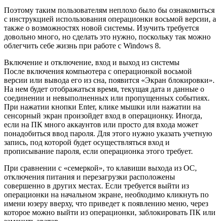
Поэтому таким пользователям неплохо было бы ознакомиться
с инструкцией использования операционки восьмой версии, а
также о возможностях новой системы. Изучить требуется
довольно много, но сделать это нужно, поскольку так можно
облегчить себе жизнь при работе с Windows 8.
Включение и отключение, вход и выход из системы
После включения компьютера с операционкой восьмой
версии или вывода его из сна, появится «Экран блокировки».
На нем будет отображаться время, текущая дата и данные о
соединении и невыполненных или пропущенных событиях.
При нажатии кнопки Enter, клике мышки или нажатии на
сенсорный экран произойдет вход в операционку. Иногда,
если на ПК много аккаунтов или просто для входа может
понадобиться ввод пароля. Для этого нужно указать учетную
запись, под которой будет осуществляться вход и
прописывание пароля, если операционка этого требует.
При сравнении с «семеркой», то клавиши выхода из ОС,
отключения питания и перезагрузки расположены
совершенно в других местах. Если требуется выйти из
операционки на начальном экране, необходимо кликнуть по
имени юзеру вверху, что приведет к появлению меню, через
которое можно выйти из операционки, заблокировать ПК или