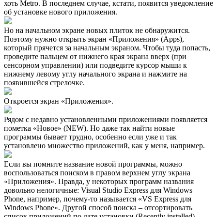
хоть Metro. В последнем случае, кстати, появится уведомление
об установке нового приложения.
Но на начальном экране новых плиток не обнаружится.
Поэтому нужно открыть экран «Приложения» (Apps),
который прячется за начальным экраном. Чтобы туда попасть,
проведите пальцем от нижнего края экрана вверх (при
сенсорном управлении) или подведите курсор мыши к
нижнему левому углу начального экрана и нажмите на
появившейся стрелочке.
Откроется экран «Приложения».
Рядом с недавно установленными приложениями появляется
пометка «Новое» (NEW). Но даже так найти новые
программы бывает трудно, особенно если уже и так
установлено множество приложений, как у меня, например.
Если вы помните название новой программы, можно
воспользоваться поиском в правом верхнем углу экрана
«Приложения». Правда, у некоторых программ названия
довольно нелогичные: Visual Studio Express для Windows
Phone, например, почему-то называется «VS Express для
Windows Phone». Другой способ поиска – отсортировать
список приложений по дате установки (Recently installed),