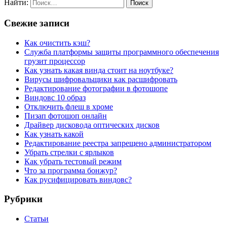
Найти:
Свежие записи
Как очистить кэш?
Служба платформы защиты программного обеспечения
грузит процессор
Как узнать какая винда стоит на ноутбуке?
Вирусы шифровальщики как расшифровать
Редактирование фотографии в фотошопе
Виндовс 10 образ
Отключить флеш в хроме
Пизап фотошоп онлайн
Драйвер дисковода оптических дисков
Как узнать какой
Редактирование реестра запрещено администратором
Убрать стрелки с ярлыков
Как убрать тестовый режим
Что за программа бонжур?
Как русифицировать виндовс?
Рубрики
Статьи