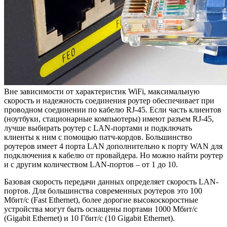
Вне зависимости от характеристик WiFi, максимальную
скорость и надежность соединения роутер обеспечивает при
проводном соединении по кабелю RJ-45. Если часть клиентов
(ноутбуки, стационарные компьютеры) имеют разъем RJ-45,
лучше выбирать роутер с LAN-портами и подключать
клиенты к ним с помощью патч-кордов. Большинство
роутеров имеет 4 порта LAN дополнительно к порту WAN для
подключения к кабелю от провайдера. Но можно найти роутер
и с другим количеством LAN-портов – от 1 до 10.
Базовая скорость передачи данных определяет скорость LAN-
портов. Для большинства современных роутеров это 100
Мбит/с (Fast Ethernet), более дорогие высокоскоростные
устройства могут быть оснащены портами 1000 Мбит/с
(Gigabit Ethernet) и 10 Гбит/с (10 Gigabit Ethernet).