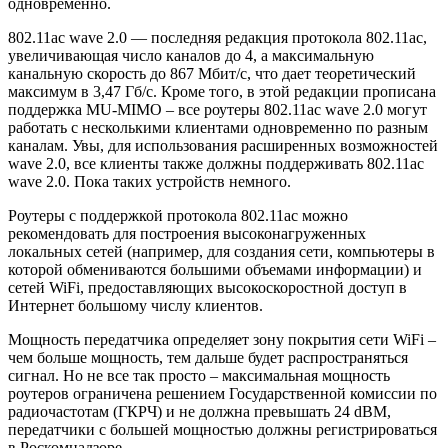
одновременно.
802.11ac wave 2.0 — последняя редакция протокола 802.11ас,
увеличивающая число каналов до 4, а максимальную
канальную скорость до 867 Мбит/с, что дает теоретический
максимум в 3,47 Гб/с. Кроме того, в этой редакции прописана
поддержка MU-MIMO – все роутеры 802.11ac wave 2.0 могут
работать с несколькими клиентами одновременно по разным
каналам. Увы, для использования расширенных возможностей
wave 2.0, все клиенты также должны поддерживать 802.11ac
wave 2.0. Пока таких устройств немного.
Роутеры с поддержкой протокола 802.11ac можно
рекомендовать для построения высоконагруженных
локальных сетей (например, для создания сети, компьютеры в
которой обмениваются большими объемами информации) и
сетей WiFi, предоставляющих высокоскоростной доступ в
Интернет большому числу клиентов.
Мощность передатчика определяет зону покрытия сети WiFi –
чем больше мощность, тем дальше будет распространяться
сигнал. Но не все так просто – максимальная мощность
роутеров ограничена решением Государственной комиссии по
радиочастотам (ГКРЧ) и не должна превышать 24 dBM,
передатчики с большей мощностью должны регистрироваться
в Роскомнадзоре.