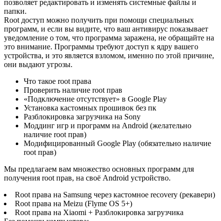
позволяет редактировать и изменять системные файлы и
папки.
Root доступ можно получить при помощи специальных
программ, и если вы видите, что ваш антивирус показывает
уведомление о том, что программа заражена, не обращайте на
это внимание. Программы требуют доступ к ядру вашего
устройства, и это является взломом, именно по этой причине,
они выдают угрозы.
Что такое root права
Проверить наличие root прав
«Подключение отсутствует» в Google Play
Установка кастомных прошивок без пк
Разблокировка загрузчика на Sony
Моддинг игр и программ на Android (желательно
наличие root прав)
Модифицированный Google Play (обязательно наличие
root прав)
Мы предлагаем вам множество основных программ для
получения root прав, на своё Android устройство.
Root права на Samsung через кастомное recovery (рекавери)
Root права на Meizu (Flyme OS 5+)
Root права на Xiaomi + Разблокировка загрузчика