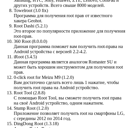
Samsung, HTC, Sony, Huawei, ZTE, Lenovo, CoolPad и
других устройств. Всего свыше 8000 моделей.
Towelroot (3.0 fix)
Программа для получения root прав от известного
хакера Geohot.
Root Dashi (5.2.1)
Это второе по популярности приложение для получения
root-прав.
360 Root (8.0.0.0)
Данная программа поможет вам получить root-права на
Android устройства с версией 2.2-4.2.
iRoot (3.4.5)
Данная программа является аналогом Romaster SU и
может быть хорошим инструментом для получения root
прав.
0-click root for Meizu M9 (1.2.0)
Вам достаточно сделать всего лишь 1 нажатие, чтобы
получить root права на Android устройство.
Root Tool (2.8.8)
C помощью Root Tool, вы сможете получить root права
на своё Android устройство, одним нажатием.
Stump Root (1.2.0)
Приложение позволяет получить root на смартфоны LG,
с середины 2012 по 2014 год.
DingDong Root (1.3.18)