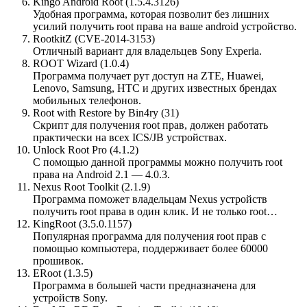
Kingo Android Root (1.5.4.3126)
Удобная программа, которая позволит без лишних
усилий получить root права на ваше android устройство.
RootkitZ (CVE-2014-3153)
Отличный вариант для владельцев Sony Experia.
ROOT Wizard (1.0.4)
Программа получает рут доступ на ZTE, Huawei,
Lenovo, Samsung, HTC и других известных брендах
мобильных телефонов.
Root with Restore by Bin4ry (31)
Скрипт для получения root прав, должен работать
практически на всех ICS/JB устройствах.
Unlock Root Pro (4.1.2)
С помощью данной программы можно получить root
права на Android 2.1 — 4.0.3.
Nexus Root Toolkit (2.1.9)
Программа поможет владельцам Nexus устройств
получить root права в один клик. И не только root…
KingRoot (3.5.0.1157)
Популярная программа для получения root прав с
помощью компьютера, поддерживает более 60000
прошивок.
ERoot (1.3.5)
Программа в большей части предназначена для
устройств Sony.