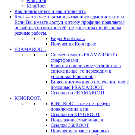
Framaroot
KingRoot
Как пользоваться и как отключить
Root — это учетная запись главного администратора.
Если Вы имеете доступ к этому профилю появляется
целый ряд возможностей, не доступных в обычном
режиме работы.
Виды Root прав:
Получения Root прав:
FRAMAROOT.
Совместимость FRAMAROOT с
смартфонами:
Если вы нашли свое устройство в
списке выше, то переходим к
установке Framaroot:
Видео инструкция о получении root с
помощью FRAMAROOT.
Ссылки на FRAMAROOT
KINGROOT.
KINGROOT тоже не требует
подключения к пк.
Ссылки на KINGROOT
Поддерживаемые модели:
Ссылки 360ROOT
Получение прав с помощью