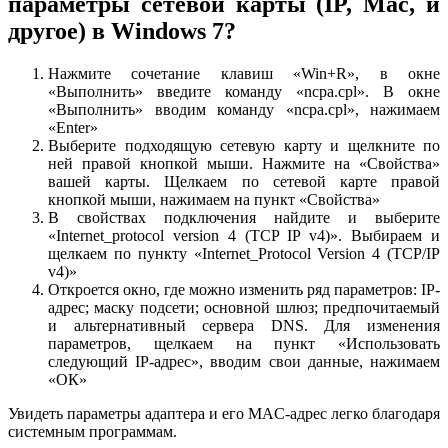
параметры сетевой карты (IP, Mac, и
другое) в Windows 7?
Нажмите сочетание клавиш «Win+R», в окне
«Выполнить» введите команду «ncpa.cpl». В окне
«Выполнить» вводим команду «ncpa.cpl», нажимаем
«Enter»
Выберите подходящую сетевую карту и щелкните по
ней правой кнопкой мыши. Нажмите на «Свойства»
вашей карты. Щелкаем по сетевой карте правой
кнопкой мыши, нажимаем на пункт «Cвойства»
В свойствах подключения найдите и выберите
«Internet_protocol version 4 (TCP IP v4)». Выбираем и
щелкаем по пункту «Internet_Protocol Version 4 (TCP/IP
v4)»
Откроется окно, где можно изменить ряд параметров: IP-
адрес; маску подсети; основной шлюз; предпочитаемый
и альтернативный сервера DNS. Для изменения
параметров, щелкаем на пункт «Использовать
следующий IP-адрес», вводим свои данные, нажимаем
«ОК»
Увидеть параметры адаптера и его MAC-адрес легко благодаря
системным программам.