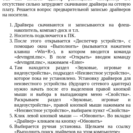
отсутствие сильно затрудняет скачивание драйвера на сетевую
плату. Решается вопрос предварительной записью драйверов
на носители.
Драйвера скачиваются и записываются на флеш-
накопитель, компакт-диск и т.п.
Носитель подключается к ПК.
После этого открывается «Диспетчер устройств», с
помощью окна «Выполнить» (вызывается нажатием
клавиш «Win+R»), в котором вводится команда
«devmgmt.msc». В поле «Открыть» вводим команду
«devmgmt.msc», нажимаем «Enter»
Там находится раздел «Звуковые, игровые и
видеоустройства», подраздел «Неизвестное устройство»,
которое пока не установлено. Установку драйверов для
неизвестного устройства (будущего сетевого адаптера)
нужно начать после его выделения правой кнопкой
мыши и выбора в выпадающем меню «Свойства».
Раскрываем раздел «Звуковые, игровые и
видеоустройства», правой кнопкой мыши нажимаем на
«Неизвестное устройство», выбираем пункт «Свойства»
Клик левой кнопкой мыши — «Обновить». Во вкладке
«Драйвер» кликаем на кнопку «Обновить»
Выбирается ручная установка. Щелкаем на ссылку
«Выполнить поиск драйверов на этом компьютере»