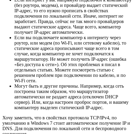
(без роутера, модема), и провайдер выдает статический
IP-адрес, то его нужно прописать в свойствах
подключения по локальной сети. Иначе, интернет не
заработает. Правда, сейчас не так много провайдеров
выдают статические адреса. Чаще всего, компьютер
получает IP-адрес автоматически.
Если вы подключаете компьютер к интернету через
роутер, или модем (по Wi-Fi, или сетевому кабелю), то
статические адреса прописывают чаще всего в том
случае, когда компьютер не хочет подключатся к
маршрутизатору. Не может получить IP-адрес (ошибка
«Без доступа к сети»). Об этих проблемах я писал в
отдельных статьях. Можете посмотреть статью с
решением проблем при подключении по кабелю, и по
Wi-Fi сети.
Могут быть и другие причины. Например, когда сеть
построена таким образом, что маршрутизатор
автоматически не раздает адреса (отключен DHCP
сервер). Или, когда настроен проброс портов, и вашему
компьютеру выделен статический IP-адрес.
Хочу заметить, что в свойствах протокола TCP/IPv4, по
умолчанию в Windows 7 стоит автоматическое получение IP и
DNS. Для подключения по локальной сети и беспроводного
соединения.