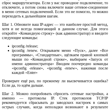
сброс маршрутизатора. Если у вас проводное подключение, то
отключите, а потом снова включите ваше сетевое-соединение
в меню сетевых подключений. Если это не помогло, то можно
переходить к дальнейшим шагам.
Шаг 1. Обновите ваш IP-адрес — это наиболее простой метод,
хотя и не всегда помогающий в данном случае. Для этого
откройте «Командную строку» (как администратор) и введите
следующие команды:
ipconfig /release;
ipconfig /renew. Открываем меню «Пуск», далее «Все
программы», «Стандартные», щёлкаем правой кнопкой
мыши по «Командной строке», выбираем «Запуск от
имени администратора» Вводим поочередно команды
«ipconfig -release», «ipconfig -renew», нажимая после
каждой «Enter»
Проверьте ещё раз, по прежнему ли высвечивается ошибка?
Если да, то идём дальше.
Шаг 2. Можно попробовать сбросить сетевые настройки, а
именно — протоколы IP. Стек протоколов TCP/IP
рекомендуется сбрасывать до заводских настроек в самых
острых случаях, когда неполадки возникают в результате