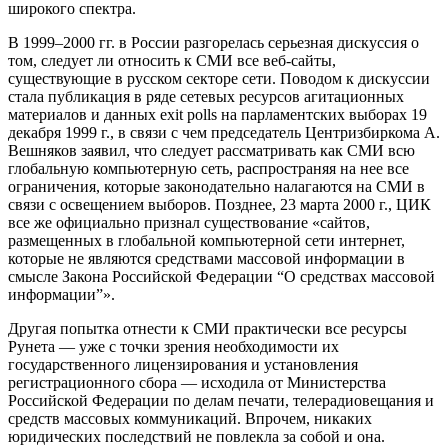
широкого спектра.
В 1999–2000 гг. в России разгорелась серьезная дискуссия о
том, следует ли относить к СМИ все веб-сайты,
существующие в русском секторе сети. Поводом к дискуссии
стала публикация в ряде сетевых ресурсов агитационных
материалов и данных exit polls на парламентских выборах 19
декабря 1999 г., в связи с чем председатель Центризбиркома А.
Вешняков заявил, что следует рассматривать как СМИ всю
глобальную компьютерную сеть, распространяя на нее все
ограничения, которые законодательно налагаются на СМИ в
связи с освещением выборов. Позднее, 23 марта 2000 г., ЦИК
все же официально признал существование «сайтов,
размещенных в глобальной компьютерной сети интернет,
которые не являются средствами массовой информации в
смысле Закона Российской Федерации “О средствах массовой
информации”».
Другая попытка отнести к СМИ практически все ресурсы
Рунета — уже с точки зрения необходимости их
государственного лицензирования и установления
регистрационного сбора — исходила от Министерства
Российской Федерации по делам печати, телерадиовещания и
средств массовых коммуникаций. Впрочем, никаких
юридических последствий не повлекла за собой и она.