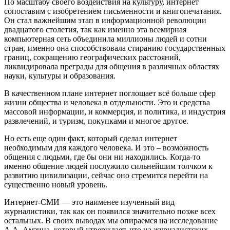
По масштабу своего воздействия на культуру, интернет
сопоставим с изобретением письменности и книгопечатания.
Он стал важнейшим этап в информационной революции
двадцатого столетия, так как именно эта всемирная
компьютерная сеть объединила миллионы людей и сотни
стран, именно она способствовала стиранию государственных
границ, сокращению географических расстояний,
ликвидировала преграды для общения в различных областях
науки, культуры и образования.
В качественном плане интернет поглощает всё больше сфер
жизни общества и человека в отдельности. Это и средства
массовой информации, и коммерция, и политика, и индустрия
развлечений, и туризм, покупками и многое другое.
Но есть еще один факт, который сделал интернет
необходимым для каждого человека. И это – возможность
общения с людьми, где бы они ни находились. Когда-то
именно общение людей послужило сильнейшим толчком к
развитию цивилизации, сейчас оно стремится перейти на
существенно новый уровень.
Интернет-СМИ — это наименее изученный вид
журналистики, так как он появился значительно позже всех
остальных. В своих выводах мы опираемся на исследование
А.А. Амзина, который утверждает, что на журналистских