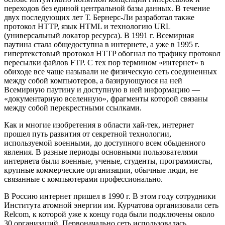
переходов без единой центральной базы данных. В течение
двух последующих лет Т. Бернерс-Ли разработал также
протокол HTTP, язык HTML и технологию URL
(универсальный локатор ресурса). В 1991 г. Всемирная
паутина стала общедоступна в интернете, а уже в 1995 г.
гипертекстовый протокол HTTP обогнал по трафику протокол
пересылки файлов FTP. С тех пор термином «интернет» в
обиходе все чаще называли не физическую сеть соединенных
между собой компьютеров, а базирующуюся на ней
Всемирную паутину и доступную в ней информацию —
«документарную вселенную», фрагменты которой связаны
между собой перекрестными ссылками.
Как и многие изобретения в области хай-тек, интернет
прошел путь развития от секретной технологии,
используемой военными, до доступного всем обыденного
явления. В разные периоды основными пользователями
интернета были военные, ученые, студенты, программисты,
крупные коммерческие организации, обычные люди, не
связанные с компьютерами профессионально.
В Россию интернет пришел в 1990 г. В этом году сотрудники
Института атомной энергии им. Курчатова организовали сеть
Relcom, к которой уже к концу года были подключены около
30 организаций. Первоначально сеть использовалась