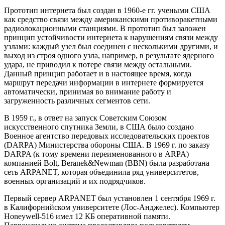
Прототип интернета был создан в 1960-е гг. учеными США
как средство связи между американскими противоракетными
радиолокационными станциями. В прототип был заложен
принцип устойчивости интернета к нарушениям связи между
узлами: каждый узел был соединен с несколькими другими, и
выход из строя одного узла, например, в результате ядерного
удара, не приводил к потере связи между остальными.
Данный принцип работает и в настоящее время, когда
маршрут передачи информации в интернете формируется
автоматически, принимая во внимание работу и
загруженность различных сегментов сети.
В 1959 г., в ответ на запуск Советским Союзом
искусственного спутника Земли, в США было создано
Военное агентство передовых исследовательских проектов
(DARPA) Министерства обороны США. В 1969 г. по заказу
DARPA (к тому времени переименованного в ARPA)
компанией Bolt, Beranek&Newman (BBN) была разработана
сеть ARPANET, которая объединила ряд университетов,
военных организаций и их подрядчиков.
Первый сервер ARPANET был установлен 1 сентября 1969 г.
в Калифорнийском университете (Лос-Анджелес). Компьютер
Honeywell-516 имел 12 КБ оперативной памяти.