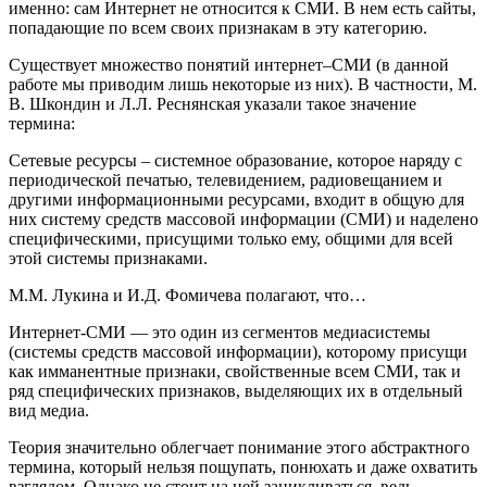
именно: сам Интернет не относится к СМИ. В нем есть сайты,
попадающие по всем своих признакам в эту категорию.
Существует множество понятий интернет–СМИ (в данной
работе мы приводим лишь некоторые из них). В частности, М.
В. Шкондин и Л.Л. Реснянская указали такое значение
термина:
Сетевые ресурсы – системное образование, которое наряду с
периодической печатью, телевидением, радиовещанием и
другими информационными ресурсами, входит в общую для
них систему средств массовой информации (СМИ) и наделено
специфическими, присущими только ему, общими для всей
этой системы признаками.
М.М. Лукина и И.Д. Фомичева полагают, что…
Интернет-СМИ — это один из сегментов медиасистемы
(системы средств массовой информации), которому присущи
как имманентные признаки, свойственные всем СМИ, так и
ряд специфических признаков, выделяющих их в отдельный
вид медиа.
Теория значительно облегчает понимание этого абстрактного
термина, который нельзя пощупать, понюхать и даже охватить
взглядом. Однако не стоит на ней зацикливаться, ведь