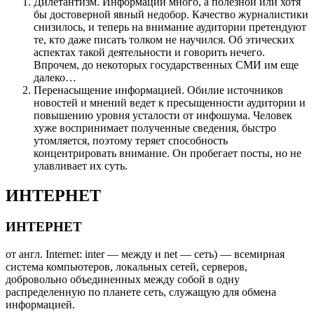
Дилетантизм. Информации много, а полезной или хотя
бы достоверной явный недобор. Качество журналистики
снизилось, и теперь на внимание аудитории претендуют
те, кто даже писать толком не научился. Об этических
аспектах такой деятельности и говорить нечего.
Впрочем, до некоторых государственных СМИ им еще
далеко…
Перенасыщение информацией. Обилие источников
новостей и мнений ведет к пресыщенности аудитории и
повышению уровня усталости от инфошума. Человек
хуже воспринимает полученные сведения, быстро
утомляется, поэтому теряет способность
концентрировать внимание. Он пробегает посты, но не
улавливает их суть.
ИНТЕРНЕТ
ИНТЕРНЕТ
от англ. Internet: inter — между и net — сеть) — всемирная
система компьютеров, локальных сетей, серверов,
добровольно объединенных между собой в одну
распределенную по планете сеть, служащую для обмена
информацией.