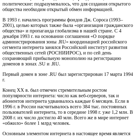
политические: подразумевалось, что для создания открытого
общества необходим открытый обмен информацией.
В 1993 г. начались программы фондов Дж. Сороса (1993–
2001), целью которых также была «организация гражданского
общества» и пропаганда глобализма в нашей стране. С 4
декабря 1993 г. на основании соглашения «О порядке
администрирования зоны .RU» координацией российского
сегмента интернета занялся Российский институт развития
общественных сетей (РОСНИИРОС), и по сей день
сохраняющий прибыльную монополию на регистрацию
доменов в зонах .SU и .RU.
Первый домен в зоне .RU был зарегистрирован 17 марта 1994
г.
Конец XX в. был отмечен стремительным ростом
популярности интернета: число как веб-серверов, так и
абонентов интернета удваивалось каждые 6 месяцев. Если в
1996 г. в России насчитывалось всего 384 тыс. постоянных
пользователей интернета, то в середине 1998 г. уже 1,2 млн. В
2008 г. их число достигло 40 млн. Всего же в мире интернет
«обжило» более 1 млрд человек.
Основным элементом интернета в настоящее время является