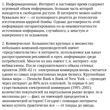
1. Информационные. Интернет в настоящее время содержит
огромный объем информации, большая часть которой
находится в свободном доступе. В интернете можно найти
буквально все — от кулинарного рецепта до технологии
изготовления ядерной бомбы. Однако достоверность этой
информации негарантированна из-за некомпетентности
источников информации, случайного, а зачастую и
намеренного ее искажения.
2. Коммерческие. Большинство крупных и множество
небольших компаний-производителей имеют
«представительство» в интернете, используемое как канал
распространения рекламной и проч. информации среди
потребителей. Многие из них имеют т. н. интернет- или
вебмагазины. После сокрушительного обвала сетевых
проектов 2000–02 гг. электронная коммерция вновь считается
одним из самых перспективных видов бизнеса. Крупнейшие
банки мира — Deutsche Bank и Bank of New York — проводят
через интернет до 80% всех платежей. За первые 6 лет
существования электронной коммерции (1995–2001)
количество покупателей на виртуальном рынке возрос ло в
миллионы раз — факт, не имеющий прецедентов в
экономической истории! Сегодня с помощью интернета
можно купить практически все — от пиццы до завода.