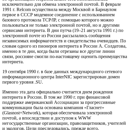
исключительно для обмена электронной почтой. В феврале
1991 г. Relcom осуществила между Москвой и Барнаулом
первое в СССР модемное соединение с использованием
базового протокола TCP/IP, с помощью которого можно
пользоваться не только электронной почтой, но и другими
сервисами интернета. В дни путча (19–21 августа 1991 г.) по
электронной почте из России рассылались сообщения
независимых информагентств и свидетельства очевидцев. По
словам одного из пионеров интернета в России А. Солдатова,
именно в те дни, когда были отрезаны все другие линии
связи, россияне смогли по-настоящему оценить преимущества
интернета.
19 сентября 1990 г. в базе данных международного сетевого
информационного центра InterNIC зарегистрирован домен
первого уровня .SU.
Именно эта дата официально считается днем рождения
интернета в России. В том же 1990 г. при финансовой
поддержке американской Ассоциации за прогрессивные
коммуникации была основана компания «Гласнет»
(Glasnost+Network), которая обеспечивала электронной
почтой, а впоследствии и доступом к WWW
негосударственные организации, правозащитников, учителей
и экологов. Цели преследовались, прежде всего,