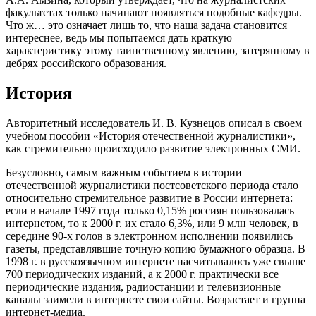
факультетах только начинают появляться подобные кафедры.
Что ж… это означает лишь то, что наша задача становится
интереснее, ведь мы попытаемся дать краткую
характеристику этому таинственному явлению, затерянному в
дебрях российского образования.
История
Авторитетный исследователь И. В. Кузнецов описал в своем
учебном пособии «История отечественной журналистики»,
как стремительно происходило развитие электронных СМИ.
Безусловно, самым важным событием в истории
отечественной журналистики постсоветского периода стало
относительно стремительное развитие в России интернета:
если в начале 1997 года только 0,15% россиян пользовалась
интернетом, то к 2000 г. их стало 6,3%, или 9 млн человек, в
середине 90-х голов в электронном исполнении появились
газеты, представлявшие точную копию бумажного образца. В
1998 г. в русскоязычном интернете насчитывалось уже свыше
700 периодических изданий, а к 2000 г. практически все
периодические издания, радиостанции и телевизионные
каналы заимели в интернете свои сайты. Возрастает и группа
интернет-медиа.