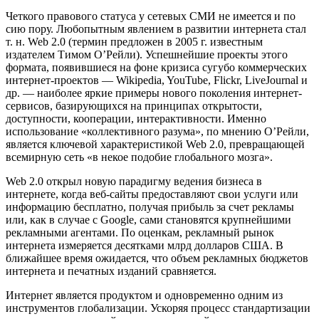
Четкого правового статуса у сетевых СМИ не имеется и по
сию пору. Любопытным явлением в развитии интернета стал
т. н. Web 2.0 (термин предложен в 2005 г. известным
издателем Тимом О’Рейли). Успешнейшие проекты этого
формата, появившиеся на фоне кризиса сугубо коммерческих
интернет-проектов — Wikipedia, YouTube, Flickr, LiveJournal и
др. — наиболее яркие примеры нового поколения интернет-
сервисов, базирующихся на принципах открытости,
доступности, кооперации, интерактивности. Именно
использование «коллективного разума», по мнению О’Рейли,
является ключевой характеристикой Web 2.0, превращающей
всемирную сеть «в некое подобие глобального мозга».
Web 2.0 открыл новую парадигму ведения бизнеса в
интернете, когда веб-сайты предоставляют свои услуги или
информацию бесплатно, получая прибыль за счет рекламы
или, как в случае с Google, сами становятся крупнейшими
рекламными агентами. По оценкам, рекламный рынок
интернета измеряется десятками млрд долларов США. В
ближайшее время ожидается, что объем рекламных бюджетов
интернета и печатных изданий сравняется.
Интернет является продуктом и одновременно одним из
инструментов глобализации. Ускоряя процесс стандартизации