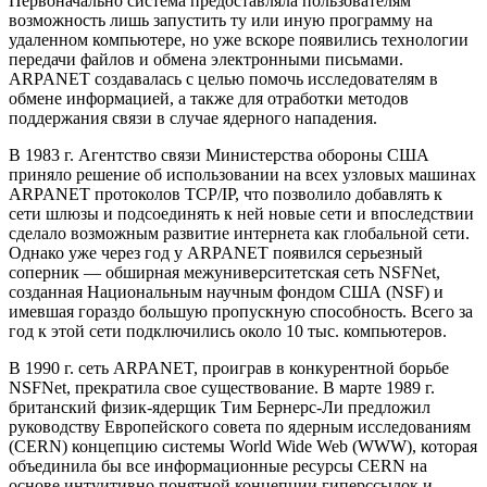
Первоначально система предоставляла пользователям
возможность лишь запустить ту или иную программу на
удаленном компьютере, но уже вскоре появились технологии
передачи файлов и обмена электронными письмами.
ARPANET создавалась с целью помочь исследователям в
обмене информацией, а также для отработки методов
поддержания связи в случае ядерного нападения.
В 1983 г. Агентство связи Министерства обороны США
приняло решение об использовании на всех узловых машинах
ARPANET протоколов TCP/IP, что позволило добавлять к
сети шлюзы и подсоединять к ней новые сети и впоследствии
сделало возможным развитие интернета как глобальной сети.
Однако уже через год у ARPANET появился серьезный
соперник — обширная межуниверситетская сеть NSFNet,
созданная Национальным научным фондом США (NSF) и
имевшая гораздо большую пропускную способность. Всего за
год к этой сети подключились около 10 тыс. компьютеров.
В 1990 г. сеть ARPANET, проиграв в конкурентной борьбе
NSFNet, прекратила свое существование. В марте 1989 г.
британский физик-ядерщик Тим Бернерс-Ли предложил
руководству Европейского совета по ядерным исследованиям
(CERN) концепцию системы World Wide Web (WWW), которая
объединила бы все информационные ресурсы CERN на
основе интуитивно понятной концепции гиперссылок и