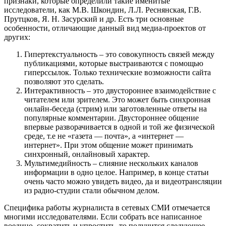
признаки, которые определили такие именитые
исследователи, как М.В. Шкондин, Л.Л. Реснянская, Г.В.
Прутцков, Я. Н. Засурский и др. Есть три основные
особенности, отличающие данный вид медиа-проектов от
других:
Гипертекстуальность – это совокупность связей между
публикациями, которые выстраиваются с помощью
гиперссылок. Только технические возможности сайта
позволяют это сделать.
Интерактивность – это двустороннее взаимодействие с
читателем или зрителем. Это может быть синхронная
онлайн-беседа (стрим) или заготовленные ответы на
популярные комментарии. Двустороннее общение
впервые разворачивается в одной и той же физической
среде, т.е не «газета — почта», а «интернет —
интернет». При этом общение может принимать
синхронный, онлайновый характер.
Мультимедийность – слияние нескольких каналов
информации в одно целое. Например, в конце статьи
очень часто можно увидеть видео, да и видеотрансляции
из радио-студии стали обычном делом.
Специфика работы журналиста в сетевых СМИ отмечается
многими исследователями. Если собрать все написанное
воедино, сократить и упростить, то получится следующее.