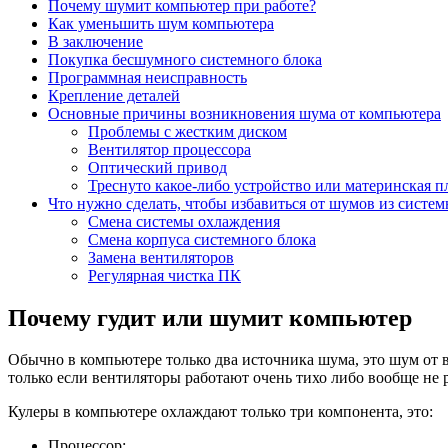
Почему шумит компьютер при работе?
Как уменьшить шум компьютера
В заключение
Покупка бесшумного системного блока
Программная неисправность
Крепление деталей
Основные причины возникновения шума от компьютера
Проблемы с жестким диском
Вентилятор процессора
Оптический привод
Треснуто какое-либо устройство или материнская п
Что нужно сделать, чтобы избавиться от шумов из систем
Смена системы охлаждения
Смена корпуса системного блока
Замена вентиляторов
Регулярная чистка ПК
Почему гудит или шумит компьютер
Обычно в компьютере только два источника шума, это шум от в
только если вентиляторы работают очень тихо либо вообще не 
Кулеры в компьютере охлаждают только три компонента, это:
Процессор;