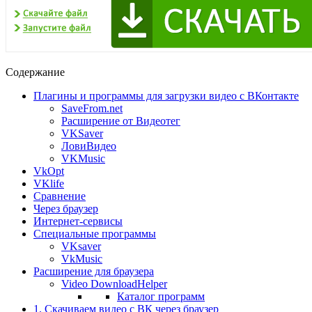
Содержание
Плагины и программы для загрузки видео с ВКонтакте
SaveFrom.net
Расширение от Видеотег
VKSaver
ЛовиВидео
VKMusic
VkOpt
VKlife
Сравнение
Через браузер
Интернет-сервисы
Специальные программы
VKsaver
VkMusic
Расширение для браузера
Video DownloadHelper
Каталог программ
1. Скачиваем видео с ВК через браузер