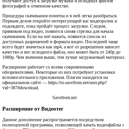
получают доступ к загрузке музыки и исходных файлов
фотографий в отменном качестве.
Процедура скачивания понятна и в ней легко разобраться.
Первым делом откройте интересующий вас видеоролик и
подождите, пока пройдёт процесс загрузки. Следом,
прямиком под видео, появится синяя стрелка для начала
скачивания. Если на неё нажать, появится список из
доступных разрешений и формата видео. Последний чаще
всего будет значиться как mp4, а вот от разрешения зависит
качество и вес исходного файла, оно может быть от 240p до
1080p. Чем значения выше, тем лучше загружаемый материал.
Расширение работает со всеми современными
обозревателями. Некоторые из них потребуют установки
вспомогательного приложения. Плагин находится на
официальном сайте — https://ru.savefrom.net/user.php?
vid=387#download.
Savefrom.net
Расширение от Видеотег
Данное дополнение распространяется посредством
полноценной программы, позволяющей качать видеофайлы с