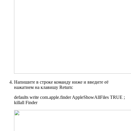
Напишите в строке команду ниже и введите её
нажатием на клавишу Return:
defaults write com.apple.finder AppleShowAllFiles TRUE ;
killall Finder