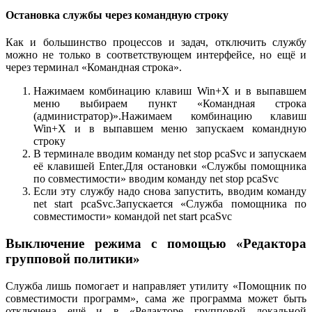
Остановка службы через командную строку
Как и большинство процессов и задач, отключить службу
можно не только в соответствующем интерфейсе, но ещё и
через терминал «Командная строка».
Нажимаем комбинацию клавиш Win+X и в выпавшем
меню выбираем пункт «Командная строка
(администратор)».Нажимаем комбинацию клавиш
Win+X и в выпавшем меню запускаем командную
строку
В терминале вводим команду net stop pcaSvc и запускаем
её клавишей Enter.Для остановки «Службы помощника
по совместимости» вводим команду net stop pcaSvc
Если эту службу надо снова запустить, вводим команду
net start pcaSvc.Запускается «Служба помощника по
совместимости» командой net start pcaSvc
Выключение режима с помощью «Редактора
групповой политики»
Служба лишь помогает и направляет утилиту «Помощник по
совместимости программ», сама же программа может быть
отключена ещё и в «Редакторе групповой локальной