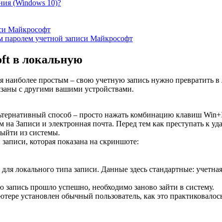
ния (Windows 10)?
иси Майкрософт
м паролем учетной записи Майкрософт
ft в локальную
ся наиболее простым – свою учетную запись нужно превратить 
заны с другими вашими устройствами.
ьтернативный способ – просто нажать комбинацию клавиш Win+I
м на Записи и электронная почта. Перед тем как преступать к у
выйти из системы.
записи, которая показана на скриншоте:
для локального типа записи. Данные здесь стандартные: учетная
ю запись прошло успешно, необходимо заново зайти в систему.
пьютере установлен обычный пользователь, как это практиковалос