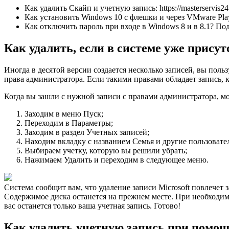
Как удалить Скайп и учетную запись: https://masterservis24.
Как установить Windows 10 с флешки и через VMware Play
Как отключить пароль при входе в Windows 8 и в 8.1? По
Как удалить, если в системе уже присут
Иногда в десятой версии создается несколько записей, вы польз
права администратора. Если такими правами обладает запись, 
Когда вы зашли с нужной записи с правами администратора, м
Заходим в меню Пуск;
Переходим в Параметры;
Заходим в раздел Учетных записей;
Находим вкладку с названием Семья и другие пользовате
Выбираем учетку, которую вы решили убрать;
Нажимаем Удалить и переходим в следующее меню.
Система сообщит вам, что удаление записи Microsoft повлечет з
Содержимое диска останется на прежнем месте. При необходимо
вас останется только ваша учетная запись. Готово!
Как удалить учетную запись при помощ