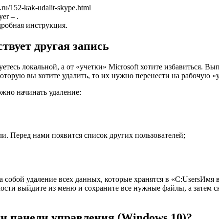
ru/152-kak-udalit-skype.html
er – .
дробная инструкция.
ствует другая запись
уетесь локальной, а от «учетки» Microsoft хотите избавиться. Вы
которую вы хотите удалить, то их нужно перенести на рабочую «
ожно начинать удаление:
ли. Перед нами появится список других пользователей;
а собой удаление всех данных, которые хранятся в «С:UsersИмя в
сти выйдите из меню и сохраните все нужные файлы, а затем сн
и панели управления (Windows 10)?