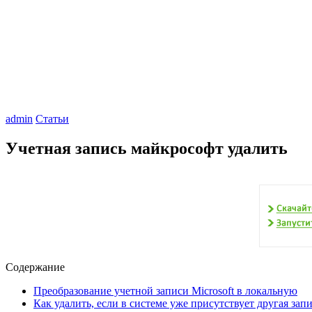
admin
Статьи
Учетная запись майкрософт удалить
Содержание
Преобразование учетной записи Microsoft в локальную
Как удалить, если в системе уже присутствует другая зап