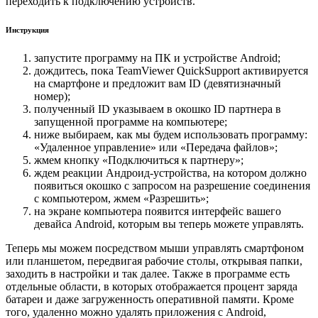
переходить к подключению устройств.
Инструкция
запустите программу на ПК и устройстве Android;
дождитесь, пока TeamViewer QuickSupport активируется
на смартфоне и предложит вам ID (девятизначный
номер);
полученный ID указываем в окошко ID партнера в
запущенной программе на компьютере;
ниже выбираем, как мы будем использовать программу:
«Удаленное управление» или «Передача файлов»;
жмем кнопку «Подключиться к партнеру»;
ждем реакции Андроид-устройства, на котором должно
появиться окошко с запросом на разрешение соединения
с компьютером, жмем «Разрешить»;
на экране компьютера появится интерфейс вашего
девайса Android, которым вы теперь можете управлять.
Теперь мы можем посредством мыши управлять смартфоном
или планшетом, передвигая рабочие столы, открывая папки,
заходить в настройки и так далее. Также в программе есть
отдельные области, в которых отображается процент заряда
батареи и даже загруженность оперативной памяти. Кроме
того, удаленно можно удалять приложения с Android,