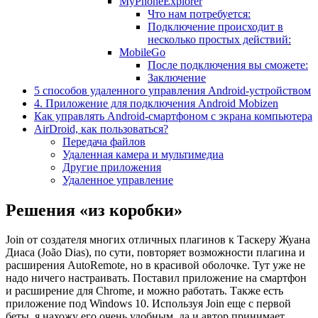
MyPhoneExplorer
Что нам потребуется:
Подключение происходит в
несколько простых действий:
MobileGo
После подключения вы сможете:
Заключение
5 способов удаленного управления Android-устройством
4. Приложение для подключения Android Mobizen
Как управлять Android-смартфоном с экрана компьютера
AirDroid, как пользоваться?
Передача файлов
Удаленная камера и мультимедиа
Другие приложения
Удаленное управление
Решения «из коробки»
Join от создателя многих отличных плагинов к Таскеру Жуана
Диаса (João Dias), по сути, повторяет возможности плагина и
расширения AutoRemote, но в красивой оболочке. Тут уже не
надо ничего настраивать. Поставил приложение на смартфон
и расширение для Chrome, и можно работать. Также есть
приложение под Windows 10. Используя Join еще с первой
беты, я нахожу его очень удобным, да и автор принимает