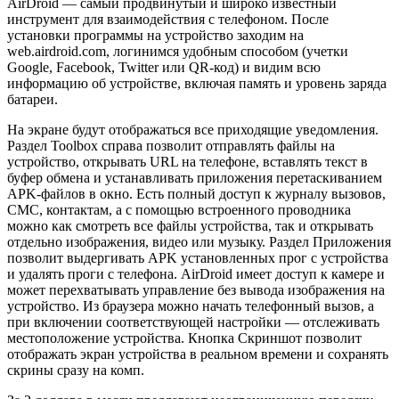
AirDroid — самый продвинутый и широко известный
инструмент для взаимодействия с телефоном. После
установки программы на устройство заходим на
web.airdroid.com, логинимся удобным способом (учетки
Google, Facebook, Twitter или QR-код) и видим всю
информацию об устройстве, включая память и уровень заряда
батареи.
На экране будут отображаться все приходящие уведомления.
Раздел Toolbox справа позволит отправлять файлы на
устройство, открывать URL на телефоне, вставлять текст в
буфер обмена и устанавливать приложения перетаскиванием
APK-файлов в окно. Есть полный доступ к журналу вызовов,
СМС, контактам, а с помощью встроенного проводника
можно как смотреть все файлы устройства, так и открывать
отдельно изображения, видео или музыку. Раздел Приложения
позволит выдергивать APK установленных прог с устройства
и удалять проги с телефона. AirDroid имеет доступ к камере и
может перехватывать управление без вывода изображения на
устройство. Из браузера можно начать телефонный вызов, а
при включении соответствующей настройки — отслеживать
местоположение устройства. Кнопка Скриншот позволит
отображать экран устройства в реальном времени и сохранять
скрины сразу на комп.