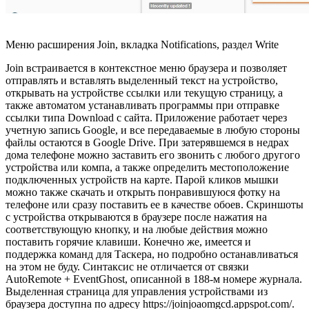
Меню расширения Join, вкладка Notifications, раздел Write
Join встраивается в контекстное меню браузера и позволяет
отправлять и вставлять выделенный текст на устройство,
открывать на устройстве ссылки или текущую страницу, а
также автоматом устанавливать программы при отправке
ссылки типа Download с сайта. Приложение работает через
учетную запись Google, и все передаваемые в любую стороны
файлы остаются в Google Drive. При затерявшемся в недрах
дома телефоне можно заставить его звонить с любого другого
устройства или компа, а также определить местоположение
подключенных устройств на карте. Парой кликов мышки
можно также скачать и открыть понравившуюся фотку на
телефоне или сразу поставить ее в качестве обоев. Скриншоты
с устройства открываются в браузере после нажатия на
соответствующую кнопку, и на любые действия можно
поставить горячие клавиши. Конечно же, имеется и
поддержка команд для Таскера, но подробно останавливаться
на этом не буду. Синтаксис не отличается от связки
AutoRemote + EventGhost, описанной в 188-м номере журнала.
Выделенная страница для управления устройствами из
браузера доступна по адресу https://joinjoaomgcd.appspot.com/.