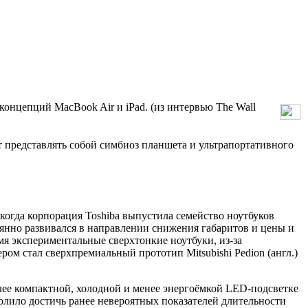
концепций MacBook Air и iPad. (из интервью The Wall
т представлять собой симбиоз планшета и ультрапортативного
когда корпорация Toshiba выпустила семейство ноутбуков
стоянно развивался в направлении снижения габаритов и цены и
я экспериментальные сверхтонкие ноутбуки, из-за
ом стал сверхпремиальный прототип Mitsubishi Pedion (англ.)
лее компактной, холодной и менее энергоёмкой LED-подсветке
олило достичь ранее невероятных показателей длительности