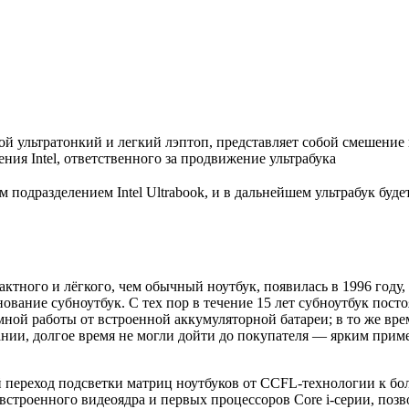
й ультратонкий и легкий лэптоп, представляет собой смешение 
ления Intel, ответственного за продвижение ультрабука
одразделением Intel Ultrabook, и в дальнейшем ультрабук буде
тного и лёгкого, чем обычный ноутбук, появилась в 1996 году, 
менование субноутбук. С тех пор в течение 15 лет субноутбук по
ой работы от встроенной аккумуляторной батареи; в то же врем
ии, долгое время не могли дойти до покупателя — ярким пример
й переход подсветки матриц ноутбуков от CCFL-технологии к бо
строенного видеоядра и первых процессоров Core i-серии, позв