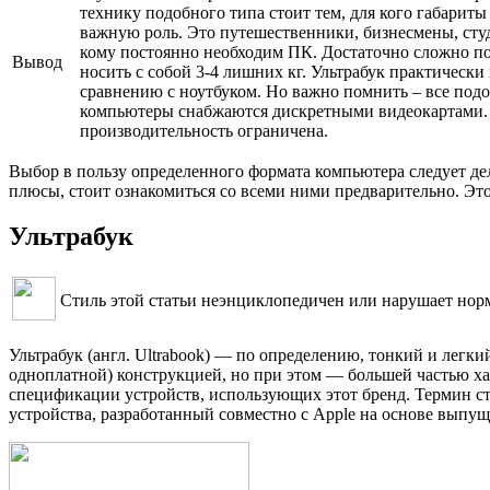
технику подобного типа стоит тем, для кого габариты
важную роль. Это путешественники, бизнесмены, студ
кому постоянно необходим ПК. Достаточно сложно п
Вывод
носить с собой 3-4 лишних кг. Ультрабук практически
сравнению с ноутбуком. Но важно помнить – все под
компьютеры снабжаются дискретными видеокартами.
производительность ограничена.
Выбор в пользу определенного формата компьютера следует де
плюсы, стоит ознакомиться со всеми ними предварительно. Эт
Ультрабук
Стиль этой статьи неэнциклопедичен или нарушает нор
Ультрабук (англ. Ultrabook) — по определению, тонкий и лег
одноплатной) конструкцией, но при этом — большей частью хар
спецификации устройств, использующих этот бренд. Термин стал
устройства, разработанный совместно с Apple на основе выпущ