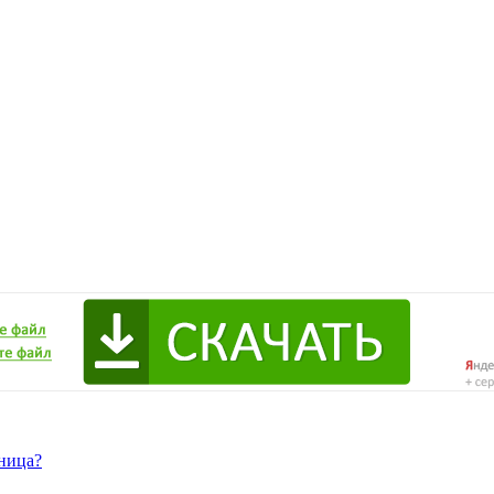
зница?