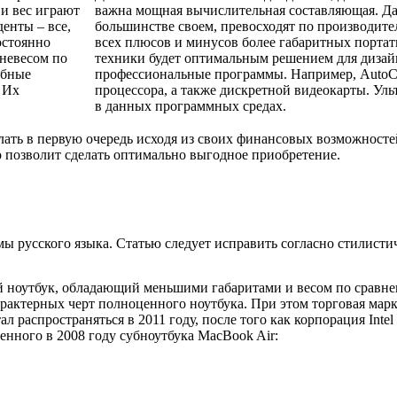
 и вес играют
важна мощная вычислительная составляющая. Да
енты – все,
большинстве своем, превосходят по производите
остоянно
всех плюсов и минусов более габаритных порта
 невесом по
техники будет оптимальным решением для диза
обные
профессиональные программы. Например, AutoC
 Их
процессора, а также дискретной видеокарты. Уль
в данных программных средах.
лать в первую очередь исходя из своих финансовых возможносте
о позволит сделать оптимально выгодное приобретение.
мы русского языка. Статью следует исправить согласно стилист
кий ноутбук, обладающий меньшими габаритами и весом по сравн
актерных черт полноценного ноутбука. При этом торговая марка
 распространяться в 2011 году, после того как корпорация Inte
енного в 2008 году субноутбука MacBook Air: