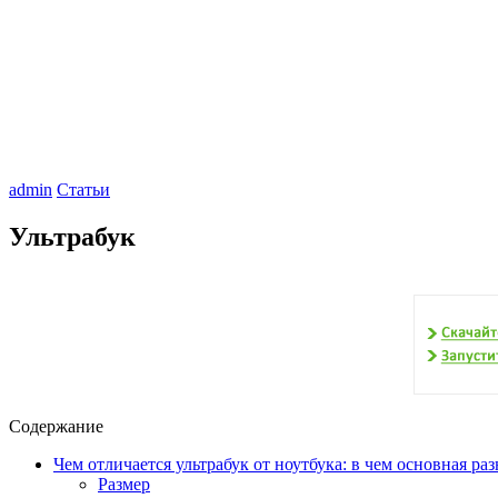
admin
Статьи
Ультрабук
Содержание
Чем отличается ультрабук от ноутбука: в чем основная ра
Размер