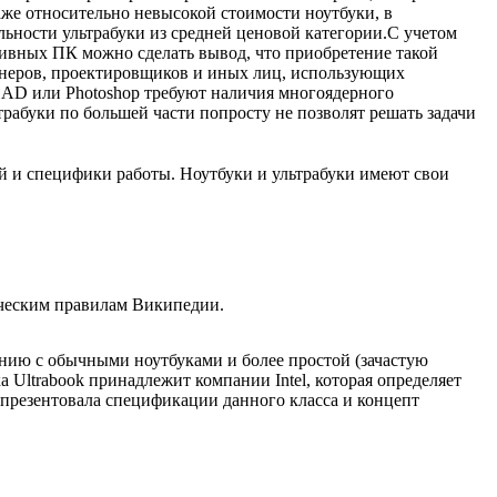
же относительно невысокой стоимости ноутбуки, в
льности ультрабуки из средней ценовой категории.С учетом
тивных ПК можно сделать вывод, что приобретение такой
йнеров, проектировщиков и иных лиц, использующих
AD или Photoshop требуют наличия многоядерного
трабуки по большей части попросту не позволят решать задачи
й и специфики работы. Ноутбуки и ультрабуки имеют свои
ическим правилам Википедии.
ению с обычными ноутбуками и более простой (зачастую
 Ultrabook принадлежит компании Intel, которая определяет
l презентовала спецификации данного класса и концепт