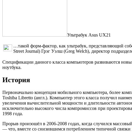
Ультрабук Asus UX21
…такой форм-фактор, как ультрабук, представляющий собо
Street Journal) Грэг Уэлш (Greg Welch), директор подразде
Спецификации данного класса компьютеров развиваются новым п
ноутбука.
История
Первоначально концепция мобильного компьютера, более компак
Toshiba Libretto (англ.). Компьютер этого класса получил наи
увеличения вычислительной мощности и длительности автономн
исключительно высокого числа компромиссов при проектирован
1998 года.
Прорыв произошёл в 2006-2008 годах, когда случился массовы
— что, вместе со снизившимся потреблением типичной связки в