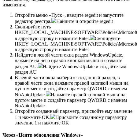
изменения.
Откройте меню «Пуск», введите regedit и запустите
редактор реестра.
Найдите и откройте regedit
Скопируйте путь
HKEY_LOCAL_MACHINE\SOFTWARE\Policies\Microsoft
в адресную строку и нажмите Enter.
Скопируйте
HKEY_LOCAL_MACHINE\SOFTWARE\Policies\Microsoft
в адресную строку и нажмите Enter
Найдите в левой части окна раздел WindowsUpdate,
нажмите на него правой кнопкой мыши и создайте
раздел AU.
Найдите WindowsUpdate и создайте там
раздел AU
В левой части окна выберите созданный раздел, в
правой части окна нажмите правой кнопкой мыши на
пустом месте и создайте параметр QWORD с именем
NoAutoUpdate.
Нажмите правой кнопкой мыши на
пустом месте и создайте параметр QWORD с именем
NoAutoUpdate
Откройте созданный параметр, присвойте ему значение
1 и нажмите OK.
Присвойте созданному параметру
значение 1 и нажмите OK
Через «Центр обновления Windows»