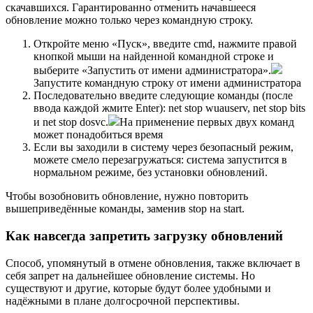
скачавшихся. Гарантированно отменить начавшееся
обновление можно только через командную строку.
Откройте меню «Пуск», введите cmd, нажмите правой
кнопкой мыши на найденной командной строке и
выберите «Запустить от имени администратора».
Запустите командную строку от имени администратора
Последовательно введите следующие команды (после
ввода каждой жмите Enter): net stop wuauserv, net stop bits
и net stop dosvc.
На применение первых двух команд
может понадобиться время
Если вы заходили в систему через безопасный режим,
можете смело перезагружаться: система запустится в
нормальном режиме, без установки обновлений.
Чтобы возобновить обновление, нужно повторить
вышеприведённые команды, заменив stop на start.
Как навсегда запретить загрузку обновлений
Способ, упомянутый в отмене обновления, также включает в
себя запрет на дальнейшее обновление системы. Но
существуют и другие, которые будут более удобными и
надёжными в плане долгосрочной перспективы.