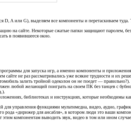
ся D, A или G), выделяем все компоненты и перетаскиваем туда
цию на сайте. Некоторые сжатые папки защищают паролем, без 
сать в появившееся окно.
рограммы для запуска игр, а именно компоненты и приложения, 
ем сайте не раз рассматривались уже всякие трудности и их реш
втомобиль залить тройной одеколон он не поедет — правильно?)
олжен любой желающий поиграть на своем ПК без танцев с бубн
.).
ложениях, библиотеках и инструкциях, которые необходимы как 
ный для управления функциями мультимедиа, видео, аудио, граф
оего рода «дирижер для ансабля», в котором люди это ваши компо
ет этим компонентам выводить звук, видео в том или ином случае