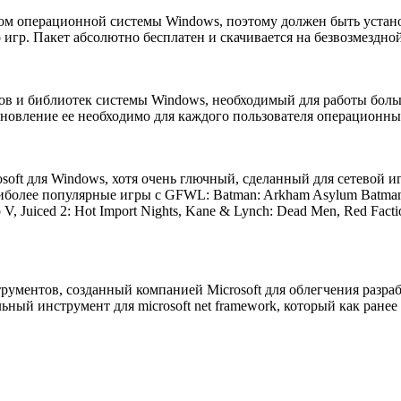
нтом операционной системы Windows, поэтому должен быть устан
игр. Пакет абсолютно бесплатен и скачивается на безвозмездной
нтов и библиотек системы Windows, необходимый для работы бол
новление ее необходимо для каждого пользователя операционны
soft для Windows, хотя очень глючный, сделанный для сетевой и
более популярные игры с GFWL: Batman: Arkham Asylum Batman: Ark
 V, Juiced 2: Hot Import Nights, Kane & Lynch: Dead Men, Red Faction: 
инструментов, созданный компанией Microsoft для облегчения ра
ьный инструмент для microsoft net framework, который как ране