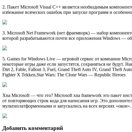
2. Пакет Microsoft Visual C++ является необходимым компоне
избежание всяческих ошибок при запуске программ и особенно 
3. Microsoft Net Framework (нет фраемворк) — набор компоне
которой разрабатываются почти все приложения Windows — об
5. Games for Windows Live — игровой сервис от компании Micro
некоторые игры даже если запустятся, сохраняться не будут. Наи
Dirt 2, Fable, Fallout 3, Fuel, Grand Theft Auto IV, Grand Theft Auto
Fighter X Tekken,Star Wars: The Clone Wars — Republic Heroes
Xna Microsoft — что это? Microsoft xna framework это пакет 
от повторяющих строк кода для написания игр. Это дополнител
мультиплатформенными и запускались на всех версиях «окон».
Добавить комментарий