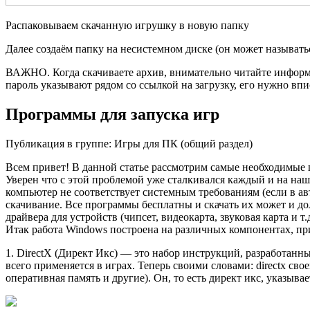
Распаковываем скачанную игрушку в новую папку
Далее создаём папку на несистемном диске (он может называть
ВАЖНО. Когда скачиваете архив, внимательно читайте информа
пароль указывают рядом со ссылкой на загрузку, его нужно впи
Программы для запуска игр
Публикация в группе: Игры для ПК (общий раздел)
Всем привет! В данной статье рассмотрим самые необходимые п
Уверен что с этой проблемой уже сталкивался каждый и на наш
компьютер не соответствует системным требованиям (если в а
скачивание. Все программы бесплатны и скачать их может и д
драйвера для устройств (чипсет, видеокарта, звуковая карта и т.д
Итак работа Windows построена на различных компонентах, при
1. DirectX (Директ Икс) — это набор инструкций, разработан
всего применяется в играх. Теперь своими словами: directx св
оперативная память и другие). Он, то есть директ икс, указыва