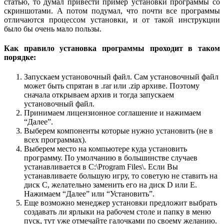
статью, то думал привести пример установки программы со
скриншотами. А потом подумал, что почти все программы
отличаются процессом установки, и от такой инструкции
было бы очень мало пользы.
Как правило установка программы проходит в таком
порядке:
Запускаем установочный файл. Сам установочный файл
может быть спрятан в .rar или .zip архиве. Поэтому
сначала открываем архив и тогда запускаем
установочный файл.
Принимаем лицензионное соглашение и нажимаем
“Далее”.
Выберем компоненты которые нужно установить (не в
всех программах).
Выберем место на компьютере куда установить
программу. По умолчанию в большинстве случаев
устанавливается в C:\Program Files\. Если Вы
устанавливаете большую игру, то советую не ставить на
диск C, желательно заменить его на диск D или E.
Нажимаем “Далее” или “Установить”.
Еще возможно менеджер установки предложит выбрать
создавать ли ярлыки на рабочем столе и папку в меню
пуск, тут уже отмечайте галочками по своему желанию.