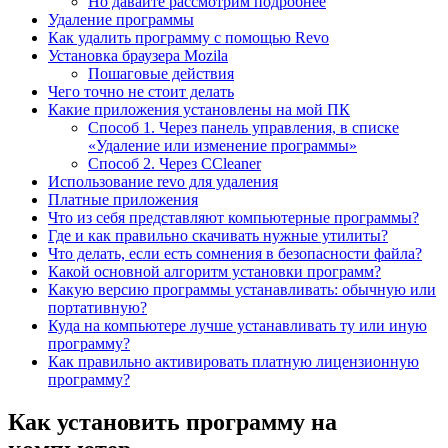
Но давайте рассмотрим подробнее
Удаление программы
Как удалить программу с помощью Revo
Установка браузера Mozila
Пошаговые действия
Чего точно не стоит делать
Какие приложения установлены на мой ПК
Способ 1. Через панель управления, в списке
«Удаление или изменение программы»
Способ 2. Через CCleaner
Использование revo для удаления
Платные приложения
Что из себя представляют компьютерные программы?
Где и как правильно скачивать нужные утилиты?
Что делать, если есть сомнения в безопасности файла?
Какой основной алгоритм установки программ?
Какую версию программы устанавливать: обычную или
портативную?
Куда на компьютере лучше устанавливать ту или иную
программу?
Как правильно активировать платную лицензионную
программу?
Как установить программу на