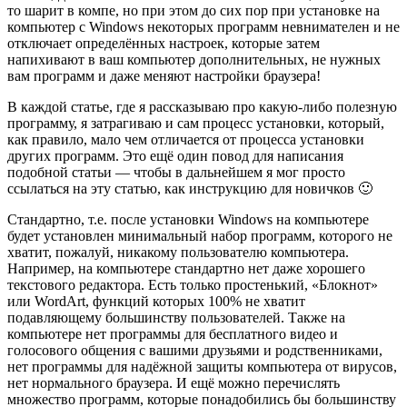
то шарит в компе, но при этом до сих пор при установке на
компьютер с Windows некоторых программ невнимателен и не
отключает определённых настроек, которые затем
напихивают в ваш компьютер дополнительных, не нужных
вам программ и даже меняют настройки браузера!
В каждой статье, где я рассказываю про какую-либо полезную
программу, я затрагиваю и сам процесс установки, который,
как правило, мало чем отличается от процесса установки
других программ. Это ещё один повод для написания
подобной статьи — чтобы в дальнейшем я мог просто
ссылаться на эту статью, как инструкцию для новичков 🙂
Стандартно, т.е. после установки Windows на компьютере
будет установлен минимальный набор программ, которого не
хватит, пожалуй, никакому пользователю компьютера.
Например, на компьютере стандартно нет даже хорошего
текстового редактора. Есть только простенький, «Блокнот»
или WordArt, функций которых 100% не хватит
подавляющему большинству пользователей. Также на
компьютере нет программы для бесплатного видео и
голосового общения с вашими друзьями и родственниками,
нет программы для надёжной защиты компьютера от вирусов,
нет нормального браузера. И ещё можно перечислять
множество программ, которые понадобились бы большинству