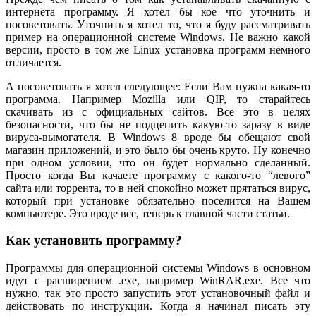
интернета программу. Я хотел бы кое что уточнить и
посоветовать. Уточнить я хотел то, что я буду рассматривать
пример на операционной системе Windows. Не важно какой
версии, просто в том же Linux установка программ немного
отличается.
А посоветовать я хотел следующее: Если Вам нужна какая-то
программа. Например Mozilla или QIP, то старайтесь
скачивать из с официальных сайтов. Все это в целях
безопасности, что бы не подцепить какую-то заразу в виде
вируса-вымогателя. В Windows 8 вроде бы обещают свой
магазин приложений, и это было бы очень круто. Ну конечно
при одном условии, что он будет нормально сделанный.
Просто когда Вы качаете программу с какого-то “левого”
сайта или торрента, то в ней спокойно может прятаться вирус,
который при установке обязательно поселится на Вашем
компьютере. Это вроде все, теперь к главной части статьи.
Как установить программу?
Программы для операционной системы Windows в основном
идут с расширением .exe, например WinRAR.exe. Все что
нужно, так это просто запустить этот установочный файл и
действовать по инструкции. Когда я начинал писать эту