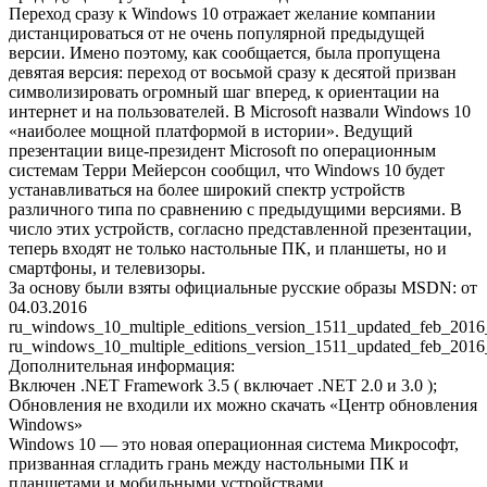
Переход сразу к Windows 10 отражает желание компании
дистанцироваться от не очень популярной предыдущей
версии. Имено поэтому, как сообщается, была пропущена
девятая версия: переход от восьмой сразу к десятой призван
символизировать огромный шаг вперед, к ориентации на
интернет и на пользователей. В Microsoft назвали Windows 10
«наиболее мощной платформой в истории». Ведущий
презентации вице-президент Microsoft по операционным
системам Терри Мейерсон сообщил, что Windows 10 будет
устанавливаться на более широкий спектр устройств
различного типа по сравнению с предыдущими версиями. В
число этих устройств, согласно представленной презентации,
теперь входят не только настольные ПК, и планшеты, но и
смартфоны, и телевизоры.
За основу были взяты официальные русские образы MSDN: от
04.03.2016
ru_windows_10_multiple_editions_version_1511_updated_feb_201
ru_windows_10_multiple_editions_version_1511_updated_feb_201
Дополнительная информация:
Включен .NET Framework 3.5 ( включает .NET 2.0 и 3.0 );
Обновления не входили их можно скачать «Центр обновления
Windows»
Windows 10 — это новая операционная система Микрософт,
призванная сгладить грань между настольными ПК и
планшетами и мобильными устройствами.