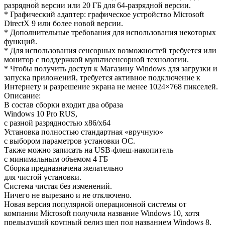
разрядной версии или 20 ГБ для 64-разрядной версии.
* Графический адаптер: графическое устройство Microsoft
DirectX 9 или более новой версии.
* Дополнительные требования для использования некоторых
функций.
* Для использования сенсорных возможностей требуется или
монитор с поддержкой мультисенсорной технологии.
* Чтобы получить доступ к Магазину Windows для загрузки и
запуска приложений, требуется активное подключение к
Интернету и разрешение экрана не менее 1024×768 пикселей.
Описание:
В состав сборки входит два образа
Windows 10 Pro RUS,
с разной разрядностью x86/x64
Установка полностью стандартная «вручную»
с выбором параметров установки ОС.
Также можно записать на USB-флеш-накопитель
с минимальным объемом 4 ГБ
Сборка предназначена желательно
для чистой установки.
Система чистая без изменений.
Ничего не вырезано и не отключено.
Новая версия популярной операционной системы от
компании Microsoft получила название Windows 10, хотя
предыдущий крупный релиз шел под названием Windows 8.