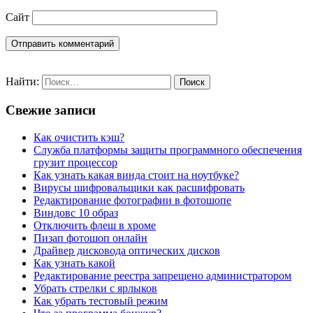
Сайт
Найти:
Свежие записи
Как очистить кэш?
Служба платформы защиты программного обеспечения
грузит процессор
Как узнать какая винда стоит на ноутбуке?
Вирусы шифровальщики как расшифровать
Редактирование фотографии в фотошопе
Виндовс 10 образ
Отключить флеш в хроме
Пизап фотошоп онлайн
Драйвер дисковода оптических дисков
Как узнать какой
Редактирование реестра запрещено администратором
Убрать стрелки с ярлыков
Как убрать тестовый режим