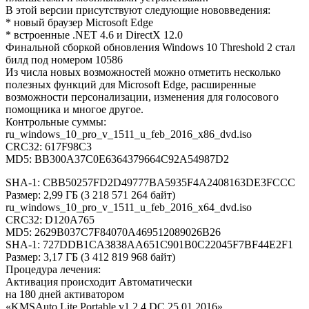
В этой версии присутствуют следующие нововведения:
* новый браузер Microsoft Edge
* встроенные .NET 4.6 и DirectX 12.0
Финальной сборкой обновления Windows 10 Threshold 2 стал
билд под номером 10586
Из числа новых возможностей можно отметить несколько
полезных функций для Microsoft Edge, расширенные
возможности персонализации, изменения для голосового
помощника и многое другое.
Контрольные суммы:
ru_windows_10_pro_v_1511_u_feb_2016_x86_dvd.iso
CRC32: 617F98C3
MD5: BB300A37C0E6364379664C92A54987D2
SHA-1: CBB50257FD2D49777BA5935F4A2408163DE3FCCC
Размер: 2,99 ГБ (3 218 571 264 байт)
ru_windows_10_pro_v_1511_u_feb_2016_x64_dvd.iso
CRC32: D120A765
MD5: 2629B037C7F84070A469512089026B26
SHA-1: 727DDB1CA3838AA651C901B0C22045F7BF44E2F1
Размер: 3,17 ГБ (3 412 819 968 байт)
Процедура лечения:
Активация происходит Автоматически
на 180 дней активатором
«KMSAuto Lite Portable v1.2.4 DC 25.01.2016»