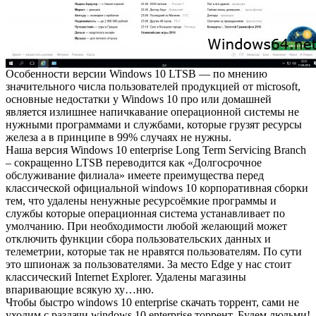
Особенности версии Windows 10 LTSB — по мнению
значительного числа пользователей продукцией от microsoft,
основные недостатки у Windows 10 про или домашней
является излишнее напичкавание операционной системы не
нужными программами и службами, которые грузят ресурсы
железа а в принципе в 99% случаях не нужны.
Наша версия Windows 10 enterprise Long Term Servicing Branch
– сокращенно LTSB переводится как «Долгосрочное
обслуживание филиала» имеете преимущества перед
классической официальной windows 10 корпоративная сборки
тем, что удалены ненужные ресурсоёмкие программы и
службы которые операционная система устанавливает по
умолчанию. При необходимости любой желающий может
отключить функции сбора пользовательских данных и
телеметрии, которые так не нравятся пользователям. По сути
это шпионаж за пользователями. За место Edge у нас стоит
классический Internet Explorer. Удалены магазины
впаривающие всякую ху…ню.
Чтобы быстро windows 10 enterprise скачать торрент, сами не
уходим с раздачи windows 10 enterprise торрент. Будем людьми!