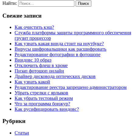
Найти:
Свежие записи
Как очистить кэш?
Служба платформы защиты программного обеспечения
грузит процессор
Как узнать какая винда стоит на ноутбуке?
Вирусы шифровальщики как расшифровать
Редактирование фотографии в фотошопе
Виндовс 10 образ
Отключить флеш в хроме
Пизап фотошоп онлайн
Драйвер дисковода оптических дисков
Как узнать какой
Редактирование реестра запрещено администратором
Убрать стрелки с ярлыков
Как убрать тестовый режим
Что за программа бонжур?
Как русифицировать виндовс?
Рубрики
Статьи