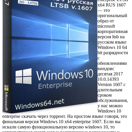
x64 RUS 1607
— это
оригинальный
образ от
microsoft
корпоративная
версия ltsb на
русском языке
Windows 10 64
bit разрядности
с
обновлениями
виндовс
десятая 2017
10.0.14393
Version 1607 с
длительным
сроком
обслуживания,
у нас можно
Windows 10
enterprise скачать через торрент. На простом языке говоря, это
финальная версия Windows 10 x64 enterprise 1607. Если вы
искали самую функциональную версию windows 10, то