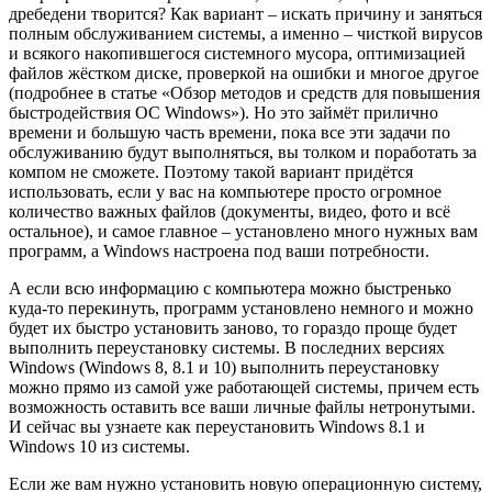
дребедени творится? Как вариант – искать причину и заняться
полным обслуживанием системы, а именно – чисткой вирусов
и всякого накопившегося системного мусора, оптимизацией
файлов жёстком диске, проверкой на ошибки и многое другое
(подробнее в статье «Обзор методов и средств для повышения
быстродействия ОС Windows»). Но это займёт прилично
времени и большую часть времени, пока все эти задачи по
обслуживанию будут выполняться, вы толком и поработать за
компом не сможете. Поэтому такой вариант придётся
использовать, если у вас на компьютере просто огромное
количество важных файлов (документы, видео, фото и всё
остальное), и самое главное – установлено много нужных вам
программ, а Windows настроена под ваши потребности.
А если всю информацию с компьютера можно быстренько
куда-то перекинуть, программ установлено немного и можно
будет их быстро установить заново, то гораздо проще будет
выполнить переустановку системы. В последних версиях
Windows (Windows 8, 8.1 и 10) выполнить переустановку
можно прямо из самой уже работающей системы, причем есть
возможность оставить все ваши личные файлы нетронутыми.
И сейчас вы узнаете как переустановить Windows 8.1 и
Windows 10 из системы.
Если же вам нужно установить новую операционную систему,