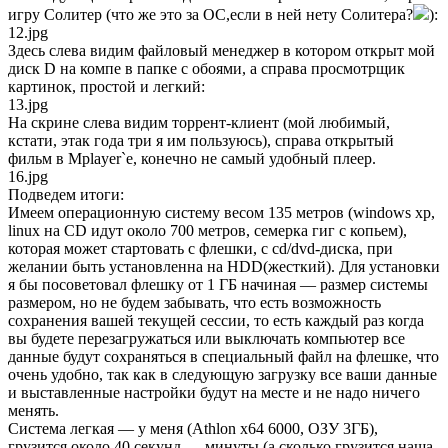
игру Солитер (что же это за ОС,если в ней нету Солитера?
):
12.jpg
Здесь слева видим файловый менеджер в котором открыт мой
диск D на компе в папке с обоями, а справа просмотрщик
картинок, простой и легкий:
13.jpg
На скрине слева видим торрент-клиент (мой любимый,
кстати, этак года три я им пользуюсь), справа открытый
фильм в Mplayer`e, конечно не самый удобный плеер.
16.jpg
Подведем итоги:
Имеем операционную систему весом 135 метров (windows xp,
linux на CD идут около 700 метров, семерка гиг с копьем),
которая может стартовать с флешки, с cd/dvd-диска, при
желании быть установленна на HDD(жесткий). Для установки
я бы посоветовал флешку от 1 ГБ начиная — размер системы
размером, но не будем забывать, что есть возможность
сохранения вашей текущей сессии, то есть каждый раз когда
вы будете перезагружаться или выключать компьютер все
данные будут сохраняться в специальный файл на флешке, что
очень удобно, так как в следующую загрузку все ваши данные
и выставленные настройки будут на месте и не надо ничего
менять.
Система легкая — у меня (Athlon x64 6000, ОЗУ 3ГБ),
грузится около 40 секунд — минуты (а сколько грузится наша