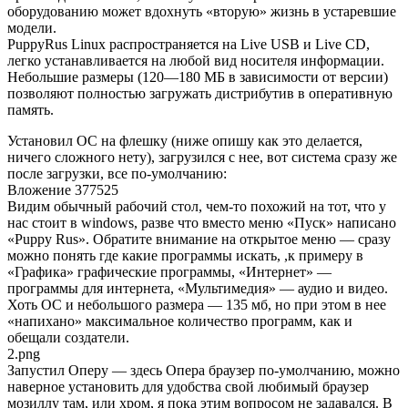
оборудованию может вдохнуть «вторую» жизнь в устаревшие
модели.
PuppyRus Linux распространяется на Live USB и Live CD,
легко устанавливается на любой вид носителя информации.
Небольшие размеры (120—180 МБ в зависимости от версии)
позволяют полностью загружать дистрибутив в оперативную
память.
Установил ОС на флешку (ниже опишу как это делается,
ничего сложного нету), загрузился с нее, вот система сразу же
после загрузки, все по-умолчанию:
Вложение 377525
Видим обычный рабочий стол, чем-то похожий на тот, что у
нас стоит в windows, разве что вместо меню «Пуск» написано
«Puppy Rus». Обратите внимание на открытое меню — сразу
можно понять где какие программы искать, ,к примеру в
«Графика» графические программы, «Интернет» —
программы для интернета, «Мультимедия» — аудио и видео.
Хоть ОС и небольшого размера — 135 мб, но при этом в нее
«напихано» максимальное количество программ, как и
обещали создатели.
2.png
Запустил Оперу — здесь Опера браузер по-умолчанию, можно
наверное установить для удобства свой любимый браузер
мозиллу там, или хром, я пока этим вопросом не задавался. В