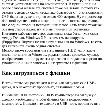
система установленная на компьютере?). В принципе и на
более слабом железе эта система тоже бы летала, потому как
открыв с десяток окон, несколько браузеров с 4-5-ю вкладками
ОЗУ была загружена где-то около 400 метров. Ну и процессор
большой тут не особо и важен, лишнее в системе вырезано,
что с одной стороны несомненный плюс. Есть точно такая же
ось под старое желез, ну, это мы глянем при установке.
Интернет работает шустро, сравнивал пока бегал туда-сюда
между Debian, Windows XP и этим, гм, паппирусом
(PuppyRus). Вирусы не так актуальны как на Windows, то есть
для интернета очень годная система.
Можно также восстанавливать данные с HDD, если вдруг
внезапно загнется Winowds, редактировать фильмы, музыку,
изображения — инструменты для этого есть даже в версии по-
умолчанию.>Как в windows 10 загрузиться с флешки
Как загрузиться с флешки
В этой статье мы расскажем о том, как загрузиться с USB-
диска, и о некоторых проблемах, связанных с этим.
Внимание! Для настройки BIOS компьютера на загрузку с
флешки необходимо, чтобы флешка была подключена к
компьютеру. Подключите флешку в USB-порт, перезагрузите