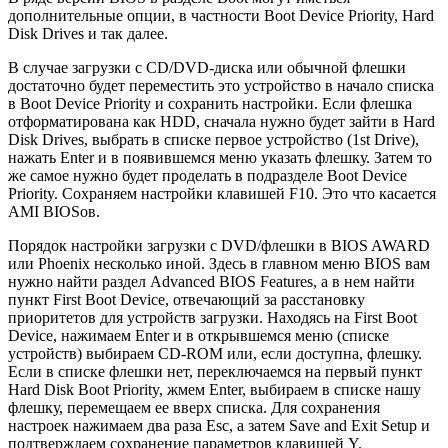
дополнительные опции, в частности Boot Device Priority, Hard
Disk Drives и так далее.
В случае загрузки с CD/DVD-диска или обычной флешки
достаточно будет переместить это устройство в начало списка
в Boot Device Priority и сохранить настройки. Если флешка
отформатирована как HDD, сначала нужно будет зайти в Hard
Disk Drives, выбрать в списке первое устройство (1st Drive),
нажать Enter и в появившемся меню указать флешку. Затем то
же самое нужно будет проделать в подразделе Boot Device
Priority. Сохраняем настройки клавишей F10. Это что касается
AMI BIOSов.
Порядок настройки загрузки с DVD/флешки в BIOS AWARD
или Phoenix несколько иной. Здесь в главном меню BIOS вам
нужно найти раздел Advanced BIOS Features, а в нем найти
пункт First Boot Device, отвечающий за расстановку
приоритетов для устройств загрузки. Находясь на First Boot
Device, нажимаем Enter и в открывшемся меню (списке
устройств) выбираем CD-ROM или, если доступна, флешку.
Если в списке флешки нет, переключаемся на первый пункт
Hard Disk Boot Priority, жмем Enter, выбираем в списке нашу
флешку, перемещаем ее вверх списка. Для сохранения
настроек нажимаем два раза Esc, а затем Save and Exit Setup и
подтверждаем сохранение параметров клавишей Y.