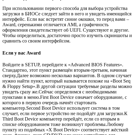
При использовании первого способа для выбора устройства
загрузки в БИОСе следует зайти в него и увидеть имеющийся
интерфейс. Если вас встретят синие окошки, то перед вами –
Award, серенькими отличается AMI, а графичность
оформления свидетельствует об UEFI. Существуют и другие.
Чтобы определиться, достаточно просто изучить скриншоты и
сравнить со своим интерфейсом.
Если у вас Award
Войдите в SETUP, перейдите к «Advanced BIOS Features».
Стандартно, этот пункт размещён вторым-третьим, начиная
сверху.Далее возможно несколько вариантов. В одном случает
нужно найти пункт, который называется похоже на «Boot Seq
& Floppy Setup».В другой ситуации требуемые разделы можно
увидеть сразу же.Сейчас определимся с необходимыми
пунктами в меню.First Boot Device означает оборудование, с
которого в первую очередь начнёт стартовать
компьютер.Second Boot Device использует система в том
случает, если первое устройство не подойдёт для загрузки.К
Third Boot Device компьютер перейдёт, если со вторым в
списке оборудованием тоже возникнут проблемы.Любому
пункту из подобных «X Boot Device» соответствует жёсткий