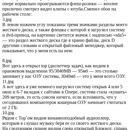
опере нормально проигрываются флеш-ролики — вполне
прилично смотрел видео клипы с ютуба.Сменил обои на
рабочем столе:
3.jpg
В левом нижнем углу показаны тремя значками разделы моего
жесткого диска, а также флешка с которой я загрузил систему
и dvd-привод, на картинке светится значок с надписью «sda5»
— это раздел жесткого диска где я храню файлы, диск D
другими словами и открытый файловый менеджер, который
показывает, что у меня есть на нем:
8.jpg
Вот здесь я открыл top (диспетчер задач), как видим в
оранжевом выделении 95/3040MB — 95мб — это столько
занимает у нас ОЗУ система, 3040мб — это у меня всего ОЗУ.
11.jpg
А вот здесь я уже немного нагрузил систему открыв 4 или 5
окон и 6-7 вкладок с сайтами в Опере, система стала «кушать»
209 метров, то есть совсем ничего, если вспомнить, что у
сегодняшних компьютеров кошерная ОЗУ начинает считаться
от 2 ГБ:
10.jpg
Рядом с Top`ом видим винампоподобный аудиоплеер,
которым я слушал музыку беря ее со своего жесткого диска.
На следующем скрине видим слева открытый Блокнот, справа