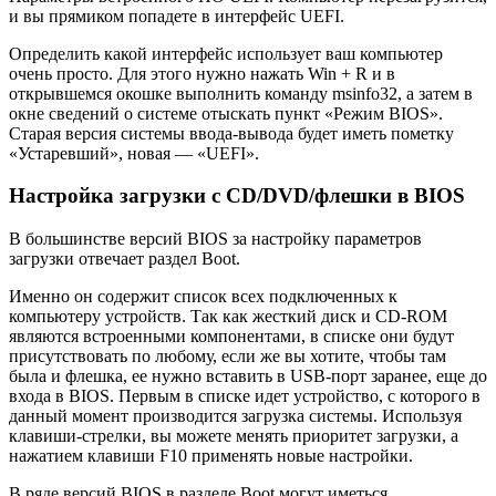
и вы прямиком попадете в интерфейс UEFI.
Определить какой интерфейс использует ваш компьютер
очень просто. Для этого нужно нажать Win + R и в
открывшемся окошке выполнить команду msinfo32, а затем в
окне сведений о системе отыскать пункт «Режим BIOS».
Старая версия системы ввода-вывода будет иметь пометку
«Устаревший», новая — «UEFI».
Настройка загрузки с CD/DVD/флешки в BIOS
В большинстве версий BIOS за настройку параметров
загрузки отвечает раздел Boot.
Именно он содержит список всех подключенных к
компьютеру устройств. Так как жесткий диск и CD-ROM
являются встроенными компонентами, в списке они будут
присутствовать по любому, если же вы хотите, чтобы там
была и флешка, ее нужно вставить в USB-порт заранее, еще до
входа в BIOS. Первым в списке идет устройство, с которого в
данный момент производится загрузка системы. Используя
клавиши-стрелки, вы можете менять приоритет загрузки, а
нажатием клавиши F10 применять новые настройки.
В ряде версий BIOS в разделе Boot могут иметься