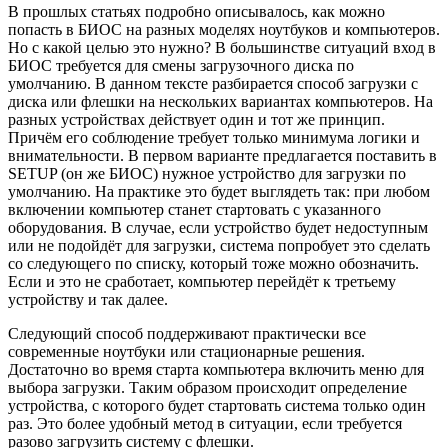
В прошлых статьях подробно описывалось, как можно
попасть в БИОС на разных моделях ноутбуков и компьютеров.
Но с какой целью это нужно? В большинстве ситуаций вход в
БИОС требуется для смены загрузочного диска по
умолчанию. В данном тексте разбирается способ загрузки с
диска или флешки на нескольких вариантах компьютеров. На
разных устройствах действует один и тот же принцип.
Причём его соблюдение требует только минимума логики и
внимательности. В первом варианте предлагается поставить в
SETUP (он же БИОС) нужное устройство для загрузки по
умолчанию. На практике это будет выглядеть так: при любом
включении компьютер станет стартовать с указанного
оборудования. В случае, если устройство будет недоступным
или не подойдёт для загрузки, система попробует это сделать
со следующего по списку, который тоже можно обозначить.
Если и это не сработает, компьютер перейдёт к третьему
устройству и так далее.
Следующий способ поддерживают практически все
современные ноутбуки или стационарные решения.
Достаточно во время старта компьютера включить меню для
выбора загрузки. Таким образом происходит определение
устройства, с которого будет стартовать система только один
раз. Это более удобный метод в ситуации, если требуется
разово загрузить систему с флешки.