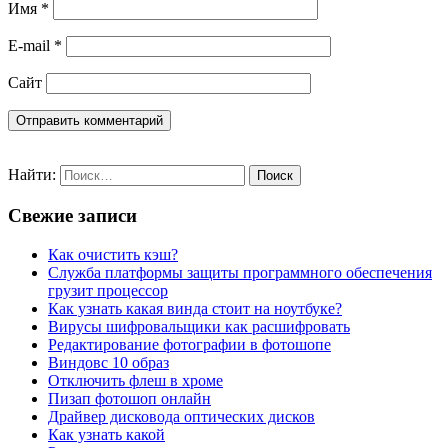
Имя
*
E-mail
*
Сайт
Найти:
Свежие записи
Как очистить кэш?
Служба платформы защиты программного обеспечения
грузит процессор
Как узнать какая винда стоит на ноутбуке?
Вирусы шифровальщики как расшифровать
Редактирование фотографии в фотошопе
Виндовс 10 образ
Отключить флеш в хроме
Пизап фотошоп онлайн
Драйвер дисковода оптических дисков
Как узнать какой