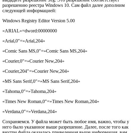
разрешению реестра Windows 10. Сам файл далее дополним
следующей информацией:
Windows Registry Editor Version 5.00
«ARIAL»=dword:00000000
«Arial,0″=»Arial,204»
«Comic Sans MS,0″=»Comic Sans MS,204»
«Courier,0″=»Courier New,204»
«Courier,204″=»Courier New,204»
«MS Sans Serif,0″=»MS Sans Serif,204»
«Tahoma,0″=»Tahoma,204»
«Times New Roman,0″=»Times New Roman,204»
«Verdana,0″=»Verdana,204»
Сохраняемся. У файла может быть любое имя, важно, чтобы у
него было указанное выше разрешение. Далее, после того как
внутри файла оказалась приведенная выше информация, вам