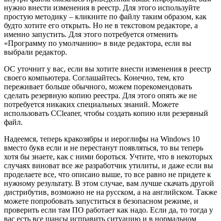
нужно внести изменения в реестр. Для этого используйте
простую методику – кликните по файлу таким образом, как
будто хотите его открыть. Но не в текстовом редакторе, а
именно запустить. Для этого потребуется отменить
«Программу по умолчанию» в виде редактора, если вы
выбрали редактор.
ОС уточнит у вас, если вы хотите внести изменения в реестр
своего компьютера. Соглашайтесь. Конечно, тем, кто
переживает больше обычного, можем порекомендовать
сделать резервную копию реестра. Для этого опять же не
потребуется никаких специальных знаний. Можете
использовать CCleaner, чтобы создать копию или резервный
файл.
Надеемся, теперь кракозябры и иероглифы на Windows 10
вместо букв если и не перестанут появляться, то вы теперь
хотя бы знаете, как с ними бороться. Учтите, что в некоторых
случаях виноват все же разработчик утилиты, и даже если вы
проделаете все, что описано выше, то все равно не придете к
нужному результату. В этом случае, вам лучше скачать другой
дистрибутив, возможно не на русском, а на английском. Также
можете попробовать запуститься в безопасном режиме, и
проверить если там ПО работает как надо. Если да, то тогда у
вас есть все шансы исправить ситуацию и в нормальном