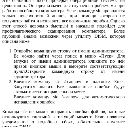
Это основной способ проверки операционной системы на
целостность. Он предназначен для случаев с проблемами при
работоспособности компьютера. Через команду sfc проводится
только поверхностный анализ, при помощи которого не
получится найти и исправить все возможные ошибки. Однако
этот способ довольно быстрый и идеально подойдёт для
профилактического сканирования компьютера. Более
глубокий анализ возможен через утилиту DISM, которая
описана ниже.
Откройте командную строку от имени администратора.
Её можно найти через поиск в меню «Пуск». Для
запуска от имени администратора кликните по ней
правой кнопкой мыши и выберите соответствующий
пункт.Откройте командную строку от имени
администратора
Введите команду sfc /scannow и нажмите Enter.
Запустится анализ. Все выявленные ошибки будут
автоматически исправлены на месте.
Введите команду sfc /scannow для автоматического
исправления ошибок
Команда sfc не может исправить ошибки файлов, которые
используются системой в текущий момент. Если появится
уведомление о подобных сбоях, обязательно запустите
утилиту DISM.