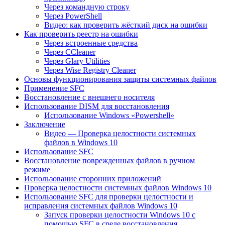
Через командную строку
Через PowerShell
Видео: как проверить жёсткий диск на ошибки
Как проверить реестр на ошибки
Через встроенные средства
Через CCleaner
Через Glary Utilities
Через Wise Registry Cleaner
Основы функционирования защиты системных файлов
Применение SFC
Восстановление с внешнего носителя
Использование DISM для восстановления
Использование Windows «Powershell»
Заключение
Видео — Проверка целостности системных
файлов в Windows 10
Использование SFC
Восстановление поврежденных файлов в ручном
режиме
Использование сторонних приложений
Проверка целостности системных файлов Windows 10
Использование SFC для проверки целостности и
исправления системных файлов Windows 10
Запуск проверки целостности Windows 10 с
помощью SFC в среде восстановления