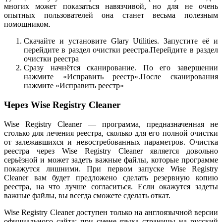
многих может показаться навязчивой, но для не очень
опытных пользователей она станет весьма полезным
помощником.
Скачайте и установите Glary Utilities. Запустите её и
перейдите в раздел очистки реестра.Перейдите в раздел
очистки реестра
Сразу начнётся сканирование. По его завершении
нажмите «Исправить реестр».После сканирования
нажмите «Исправить реестр»
Через Wise Registry Cleaner
Wise Registry Cleaner — программа, предназначенная не
столько для лечения реестра, сколько для его полной очистки
от залежавшихся и невостребованных параметров. Очистка
реестра через Wise Registry Cleaner является довольно
серьёзной и может задеть важные файлы, которые программе
покажутся лишними. При первом запуске Wise Registry
Cleaner вам будет предложено сделать резервную копию
реестра, на что лучше согласиться. Если окажутся задеты
важные файлы, вы всегда сможете сделать откат.
Wise Registry Cleaner доступен только на англоязычной версии
официального сайта: при смене языка страницы на русский