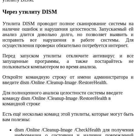
Через утилиту DISM
Утилита DISM проводит полное сканирование системы на
наличие ошибок и нарушения целостности. Запускаемый ей
анализ длится довольно долго, но позволяет выявить и
исправить все нарушения в работе системы. Для
осуществления проверки обязательно потребуется интернет.
Перед запуском утилиты отключите антивирус и все
запущенные программы, а также постарайтесь не
пользоваться компьютером во время анализа.
Откройте командную строку от имени администратора и
введите dism /Online /Cleanup-Image /RestoreHealth.
Для полноценного анализа целостности системы введите
команду dism /Online /Cleanup-Image /RestoreHealth в
командной строке
Есть ещё несколько команд этой утилиты, которые могут быть
вам полезны:
dism /Online /Cleanup-Image /CheckHealth для получения
информации о состоянии и наличии повреждений