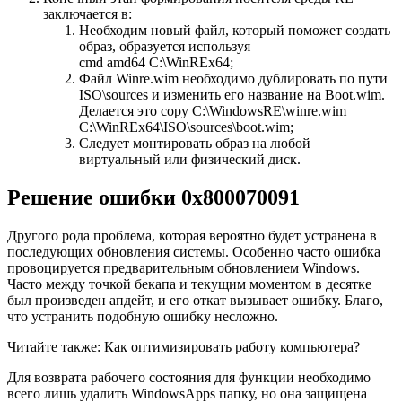
заключается в:
Необходим новый файл, который поможет создать
образ, образуется используя
cmd amd64 C:\WinREx64;
Файл Winre.wim необходимо дублировать по пути
ISO\sources и изменить его название на Boot.wim.
Делается это copy C:\WindowsRE\winre.wim
C:\WinREx64\ISO\sources\boot.wim;
Следует монтировать образ на любой
виртуальный или физический диск.
Решение ошибки 0x800070091
Другого рода проблема, которая вероятно будет устранена в
последующих обновления системы. Особенно часто ошибка
провоцируется предварительным обновлением Windows.
Часто между точкой бекапа и текущим моментом в десятке
был произведен апдейт, и его откат вызывает ошибку. Благо,
что устранить подобную ошибку несложно.
Читайте также: Как оптимизировать работу компьютера?
Для возврата рабочего состояния для функции необходимо
всего лишь удалить WindowsApps папку, но она защищена