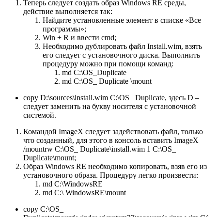
Теперь следует создать образ Windows RE среды,
действие выполняется так:
Найдите установленные элемент в списке «Все
программы»;
Win + R и ввести cmd;
Необходимо дублировать файл Install.wim, взять
его следует с установочного диска. Выполнить
процедуру можно при помощи команд:
md C:\OS_Duplicate
md C:\OS_ Duplicate \mount
copy D:\sources\install.wim C:\OS_ Duplicate, здесь D –
следует заменить на букву носителя с установочной
системой.
Командой ImageX следует задействовать файл, только
что созданный, для этого в консоль вставить ImageX
/mountrw C:\OS_ Duplicate\install.wim 1 C:\OS_
Duplicate\mount;
Образ Windows RE необходимо копировать, взяв его из
установочного образа. Процедуру легко произвести:
md C:\WindowsRE
md C:\ WindowsRE\mount
copy C:\OS_