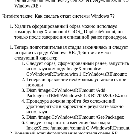
Duplicate\mount\windows\system32\recovery\winre.wim C:\
WindowsRE \
Читайте также: Как сделать откат системы Windows 7?
Удалить сформированный образ можно используя
команду ImageX /unmount C:\OS_ Duplicate\mount, но
только после завершения описанной ранее процедуры.
Теперь подготовительная стадия закончилась и следует
исправить среду Windows RE. Действия имеют
следующий характер:
Следует образ, сформированный ранее, запустить
используя команду ImageX /mountrw
C:\WindowsRE\winre.wim 1 C:\WindowsRE\mount;
Теперь исправление необходимо установить при
помощи
Dism /image:C:\WindowsRE\mount /Add-
Package:c:\TEMP\Windows6.1-KB2709289-x64.msu
Процедура должна пройти без осложнений,
удостовериться в корректном результате можно
используя
Dism /image:C:\WindowsRE\mount /Get-Packages;
Следует сохранить изменения благодаря
ImageX.exe /unmount /commit C:\WindowsRE\mount.
Конечный этап формирования носителя среды RE