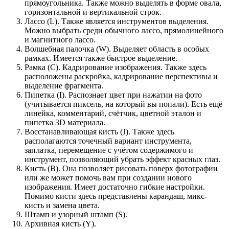
прямоугольника. Также можно выделять в форме овала,
горизонтальной и вертикальной строк.
Лассо (L). Также является инструментов выделения.
Можно выбрать среди обычного лассо, прямолинейного
и магнитного лассо.
Волшебная палочка (W). Выделяет область в особых
рамках. Имеется также быстрое выделение.
Рамка (С). Кадрирование изображения. Также здесь
расположены раскройка, кадрирование перспективы и
выделение фрагмента.
Пипетка (I). Распознает цвет при нажатии на фото
(учитывается пиксель, на который вы попали). Есть ещё
линейка, комментарий, счётчик, цветной эталон и
пипетка 3D материала.
Восстанавливающая кисть (J). Также здесь
располагаются точечный вариант инструмента,
заплатка, перемещение с учётом содержимого и
инструмент, позволяющий убрать эффект красных глаз.
Кисть (B). Она позволяет рисовать поверх фотографии
или же может помочь вам при создании нового
изображения. Имеет достаточно гибкие настройки.
Помимо кисти здесь представлены карандаш, микс-
кисть и замена цвета.
Штамп и узорный штамп (S).
Архивная кисть (Y).