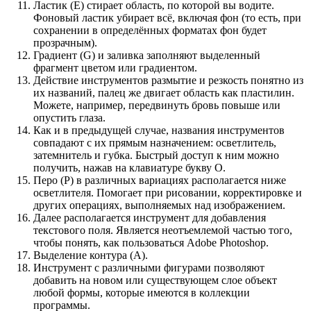
Ластик (E) стирает область, по которой вы водите.
Фоновый ластик убирает всё, включая фон (то есть, при
сохранении в определённых форматах фон будет
прозрачным).
Градиент (G) и заливка заполняют выделенный
фрагмент цветом или градиентом.
Действие инструментов размытие и резкость понятно из
их названий, палец же двигает область как пластилин.
Можете, например, передвинуть бровь повыше или
опустить глаза.
Как и в предыдущей случае, названия инструментов
совпадают с их прямым назначением: осветлитель,
затемнитель и губка. Быстрый доступ к ним можно
получить, нажав на клавиатуре букву O.
Перо (P) в различных вариациях располагается ниже
осветлителя. Помогает при рисовании, корректировке и
других операциях, выполняемых над изображением.
Далее располагается инструмент для добавления
текстового поля. Является неотъемлемой частью того,
чтобы понять, как пользоваться Adobe Photoshop.
Выделение контура (А).
Инструмент с различными фигурами позволяют
добавить на новом или существующем слое объект
любой формы, которые имеются в коллекции
программы.