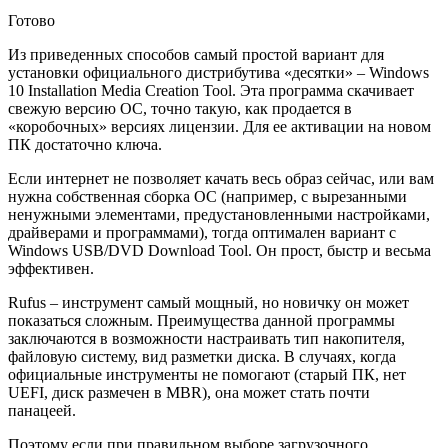
Готово
Из приведенных способов самый простой вариант для
установки официального дистрибутива «десятки» – Windows
10 Installation Media Creation Tool. Эта программа скачивает
свежую версию ОС, точно такую, как продается в
«коробочных» версиях лицензии. Для ее активации на новом
ПК достаточно ключа.
Если интернет не позволяет качать весь образ сейчас, или вам
нужна собственная сборка ОС (например, с вырезанными
ненужными элементами, предустановленными настройками,
драйверами и программами), тогда оптимален вариант с
Windows USB/DVD Download Tool. Он прост, быстр и весьма
эффективен.
Rufus – инструмент самый мощный, но новичку он может
показаться сложным. Преимущества данной программы
заключаются в возможности настраивать тип накопителя,
файловую систему, вид разметки диска. В случаях, когда
официальные инструменты не помогают (старый ПК, нет
UEFI, диск размечен в MBR), она может стать почти
панацеей.
Поэтому если при правильном выборе загрузочного