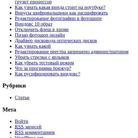
грузит процессор
Как узнать какая винда стоит на ноутбуке?
Вирусы шифровальщики как расшифровать
Редактирование фотографии в фотошопе
Виндовс 10 образ
Отключить флеш в хроме
Пизап фотошоп онлайн
Драйвер дисковода оптических дисков
Как узнать какой
Редактирование реестра запрещено администратором
Убрать стрелки с ярлыков
Как убрать тестовый режим
Что за программа бонжур?
Как русифицировать виндовс?
Рубрики
Статьи
Мета
Войти
RSS
записей
RSS
комментариев
WordPress.org