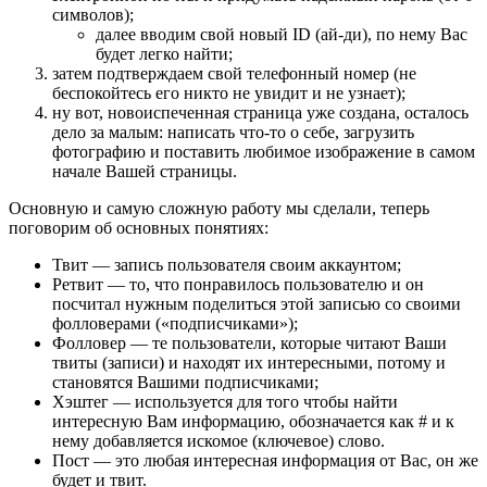
символов);
далее вводим свой новый ID (ай-ди), по нему Вас
будет легко найти;
затем подтверждаем свой телефонный номер (не
беспокойтесь его никто не увидит и не узнает);
ну вот, новоиспеченная страница уже создана, осталось
дело за малым: написать что-то о себе, загрузить
фотографию и поставить любимое изображение в самом
начале Вашей страницы.
Основную и самую сложную работу мы сделали, теперь
поговорим об основных понятиях:
Твит — запись пользователя своим аккаунтом;
Ретвит — то, что понравилось пользователю и он
посчитал нужным поделиться этой записью со своими
фолловерами («подписчиками»);
Фолловер — те пользователи, которые читают Ваши
твиты (записи) и находят их интересными, потому и
становятся Вашими подписчиками;
Хэштег — используется для того чтобы найти
интересную Вам информацию, обозначается как # и к
нему добавляется искомое (ключевое) слово.
Пост — это любая интересная информация от Вас, он же
будет и твит.