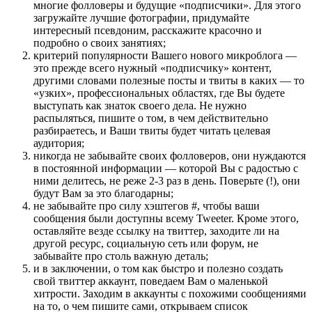
многие фолловеры и будущие «подписчики». Для этого
загружайте лучшие фотографии, придумайте
интересный псевдоним, расскажите красочно и
подробно о своих занятиях;
критерий популярности Вашего нового микроблога —
это прежде всего нужный «подписчику» контент,
другими словами полезные посты и твиты в каких — то
«узких», профессиональных областях, где Вы будете
выступать как знаток своего дела. Не нужно
распыляться, пишите о том, в чем действительно
разбираетесь, и Ваши твиты будет читать целевая
аудитория;
никогда не забывайте своих фолловеров, они нуждаются
в постоянной информации — которой Вы с радостью с
ними делитесь, не реже 2-3 раз в день. Поверьте (!), они
будут Вам за это благодарны;
не забывайте про силу хэштегов #, чтобы ваши
сообщения были доступны всему Tweeter. Кроме этого,
оставляйте везде ссылку на твиттер, заходите ли на
другой ресурс, социальную сеть или форум, не
забывайте про столь важную деталь;
и в заключении, о том как быстро и полезно создать
свой твиттер аккаунт, поведаем Вам о маленькой
хитрости. Заходим в аккаунты с похожими сообщениями
на то, о чем пишите сами, открываем список