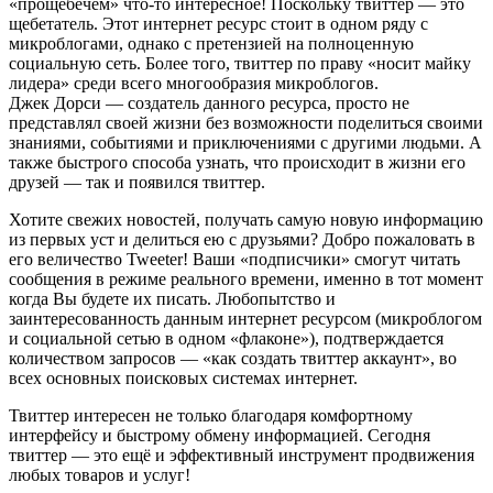
«прощебечем» что-то интересное! Поскольку твиттер — это
щебетатель. Этот интернет ресурс стоит в одном ряду с
микроблогами, однако с претензией на полноценную
социальную сеть. Более того, твиттер по праву «носит майку
лидера» среди всего многообразия микроблогов.
Джек Дорси — создатель данного ресурса, просто не
представлял своей жизни без возможности поделиться своими
знаниями, событиями и приключениями с другими людьми. А
также быстрого способа узнать, что происходит в жизни его
друзей — так и появился твиттер.
Хотите свежих новостей, получать самую новую информацию
из первых уст и делиться ею с друзьями? Добро пожаловать в
его величество Tweeter! Ваши «подписчики» смогут читать
сообщения в режиме реального времени, именно в тот момент
когда Вы будете их писать. Любопытство и
заинтересованность данным интернет ресурсом (микроблогом
и социальной сетью в одном «флаконе»), подтверждается
количеством запросов — «как создать твиттер аккаунт», во
всех основных поисковых системах интернет.
Твиттер интересен не только благодаря комфортному
интерфейсу и быстрому обмену информацией. Сегодня
твиттер — это ещё и эффективный инструмент продвижения
любых товаров и услуг!