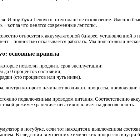
ля. И ноутбуки Lenovo в этом плане не исключение. Именно бл
 – вот за что ценятся современные лэптопы.
естно относятся к аккумуляторной батарее, установленной в но
омент – полностью отказывается работать. Мы подготовили неско
vo: основные правила
которые позволят продлить срок эксплуатации:
м до 0 процентов состоянии;
арядки (сто процентов или чуть ниже).
а, внутри которого начинают возникать процессы, приводящие к
стоянно подключенным проводом питания. Соответственно аккум
 такой режим «хранения» негативно влияет на долговечность.
мулятор в нотубуке, если тот находится в выключенном состояни
ием. В следствии внутренних химических процессов внутри бат