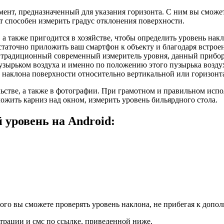
ент, предназначенный для указания горизонта. С ним вы сможет
т способен измерить градус отклонения поверхности.
а также пригодится в хозяйстве, чтобы определить уровень нак
остаточно приложить ваш смартфон к объекту и благодаря встрое
 традиционный современный измеритель уровня, данный прибор п
пузырьком воздуха и именно по положению этого пузырька возду
 наклона поверхности относительно вертикальной или горизонт
льстве, а также в фотографии. При грамотном и правильном ис
ложить карниз над окном, измерить уровень бильярдного стола.
уровень на Android:
ого вы сможете проверять уровень наклона, не прибегая к доп
трации и смс по ссылке, приведенной ниже.