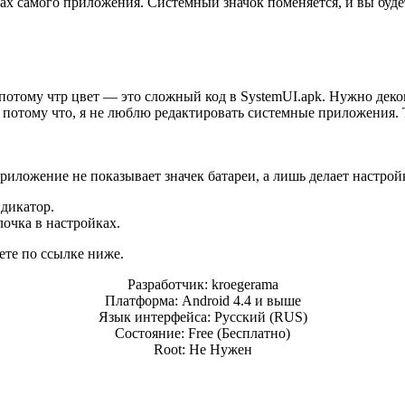
х самого приложения. Системный значок поменяется, и вы будете
отому чтр цвет — это сложный код в SystemUI.apk. Нужно декомп
, потому что, я не люблю редактировать системные приложения.
риложение не показывает значек батареи, а лишь делает настрой
дикатор.
лочка в настройках.
ете по ссылке ниже.
Разработчик: kroegerama
Платформа: Android 4.4 и выше
Язык интерфейса: Русский (RUS)
Состояние: Free (Бесплатно)
Root: Не Нужен