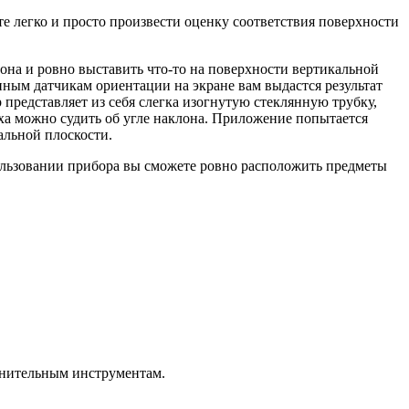
е легко и просто произвести оценку соответствия поверхности
лона и ровно выставить что-то на поверхности вертикальной
нным датчикам ориентации на экране вам выдастся результат
редставляет из себя слегка изогнутую стеклянную трубку,
ха можно судить об угле наклона. Приложение попытается
альной плоскости.
пользовании прибора вы сможете ровно расположить предметы
олнительным инструментам.