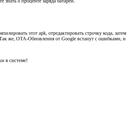
 знать о проценте заряда батареи.
илировать этот apk, отредактировать строчку кода, затем
 Так же, OTA-Обновления от Google встанут с ошибками, и
ки в системе!