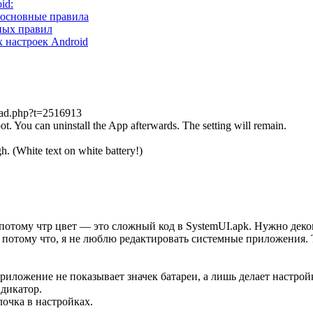
id:
 основные правила
ных правил
 настроек Android
read.php?t=2516913
ot. You can uninstall the App afterwards. The setting will remain.
gh. (White text on white battery!)
отому чтр цвет — это сложный код в SystemUI.apk. Нужно декомп
, потому что, я не люблю редактировать системные приложения.
риложение не показывает значек батареи, а лишь делает настрой
дикатор.
лочка в настройках.