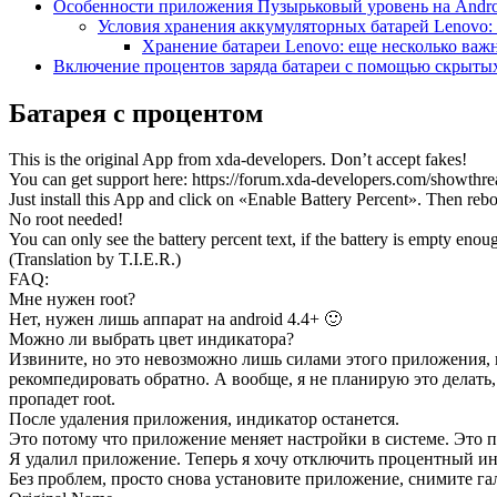
Особенности приложения Пузырьковый уровень на Andro
Условия хранения аккумуляторных батарей Lenovo:
Хранение батареи Lenovo: еще несколько важ
Включение процентов заряда батареи с помощью скрытых
Батарея с процентом
This is the original App from xda-developers. Don’t accept fakes!
You can get support here: https://forum.xda-developers.com/showth
Just install this App and click on «Enable Battery Percent». Then rebo
No root needed!
You can only see the battery percent text, if the battery is empty enou
(Translation by T.I.E.R.)
FAQ:
Мне нужен root?
Нет, нужен лишь аппарат на android 4.4+ 🙂
Можно ли выбрать цвет индикатора?
Извините, но это невозможно лишь силами этого приложения, п
рекомпедировать обратно. А вообще, я не планирую это делать
пропадет root.
После удаления приложения, индикатор останется.
Это потому что приложение меняет настройки в системе. Это п
Я удалил приложение. Теперь я хочу отключить процентный ин
Без проблем, просто снова установите приложение, снимите га