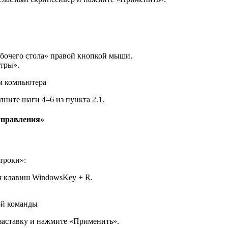
бочего стола» правой кнопкой мыши.
тры».
м компьютера
ните шаги 4–6 из пункта 2.1.
 управления»
троки»:
я клавиш WindowsKey + R.
ой команды
заставку и нажмите «Применить».