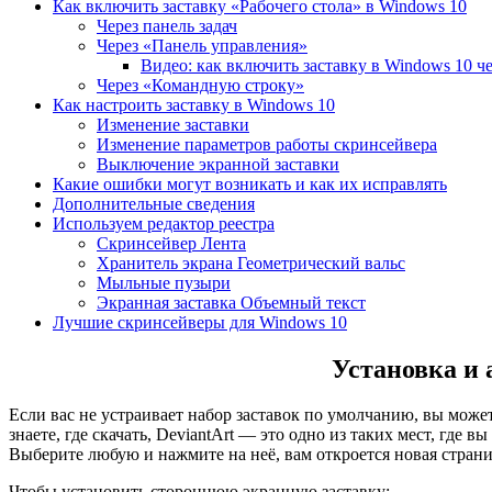
Как включить заставку «Рабочего стола» в Windows 10
Через панель задач
Через «Панель управления»
Видео: как включить заставку в Windows 10 ч
Через «Командную строку»
Как настроить заставку в Windows 10
Изменение заставки
Изменение параметров работы скринсейвера
Выключение экранной заставки
Какие ошибки могут возникать и как их исправлять
Дополнительные сведения
Используем редактор реестра
Скринсейвер Лента
Хранитель экрана Геометрический вальс
Мыльные пузыри
Экранная заставка Объемный текст
Лучшие скринсейверы для Windows 10
Установка и 
Если вас не устраивает набор заставок по умолчанию, вы может
знаете, где скачать, DeviantArt — это одно из таких мест, где в
Выберите любую и нажмите на неё, вам откроется новая страниц
Чтобы установить стороннюю экранную заставку: