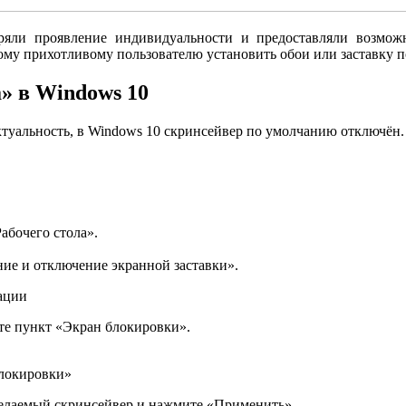
яли проявление индивидуальности и предоставляли возможн
у прихотливому пользователю установить обои или заставку по
» в Windows 10
актуальность, в Windows 10 скринсейвер по умолчанию отключён
абочего стола».
ие и отключение экранной заставки».
зации
те пункт «Экран блокировки».
блокировки»
елаемый скринсейвер и нажмите «Применить».