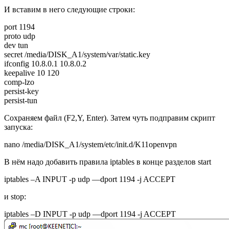
И вставим в него следующие строки:
port 1194
proto udp
dev tun
secret /media/DISK_A1/system/var/static.key
ifconfig 10.8.0.1 10.8.0.2
keepalive 10 120
comp-lzo
persist-key
persist-tun
Сохраняем файл (F2,Y, Enter). Затем чуть подправим скрипт
запуска:
nano /media/DISK_A1/system/etc/init.d/K11openvpn
В нём надо добавить правила iptables в конце разделов start
iptables –A INPUT -p udp —dport 1194 -j ACCEPT
и stop:
iptables –D INPUT -p udp —dport 1194 -j ACCEPT