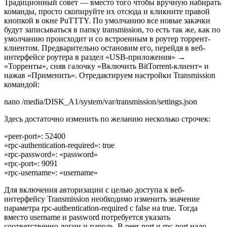
Традиционный совет — вместо того чтобы вручную набирать
команды, просто скопируйте их отсюда и кликните правой
кнопкой в окне PuTTTY. По умолчанию все новые закачки
будут записываться в папку transmission, то есть так же, как по
умолчанию происходит и со встроенным в роутер торрент-
клиентом. Предварительно остановим его, перейдя в веб-
интерфейсе роутера в раздел «USB-приложения» →
«Торренты», сняв галочку «Включить BitTorrent-клиент» и
нажав «Применить». Отредактируем настройки Transmission
командой:
nano /media/DISK_A1/system/var/transmission/settings.json
Здесь достаточно изменить по желанию несколько строчек:
«peer-port»: 52400
«rpc-authentication-required»: true
«rpc-password»: «password»
«rpc-port»: 9091
«rpc-username»: «username»
Для включения авторизации с целью доступа к веб-
интерфейсу Transmission необходимо изменить значение
параметра rpc-authentication-required с false на true. Тогда
вместо username и password потребуется указать
соответственно логин и пароль. В peer-port и rpc-port надо