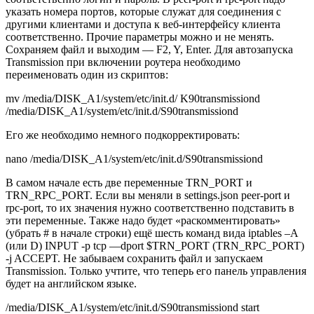
указать номера портов, которые служат для соединения с
другими клиентами и доступа к веб-интерфейсу клиента
соответственно. Прочие параметры можно и не менять.
Сохраняем файл и выходим — F2, Y, Enter. Для автозапуска
Transmission при включении роутера необходимо
переименовать один из скриптов:
mv /media/DISK_A1/system/etc/init.d/ K90transmissiond
/media/DISK_A1/system/etc/init.d/S90transmissiond
Его же необходимо немного подкорректировать:
nano /media/DISK_A1/system/etc/init.d/S90transmissiond
В самом начале есть две переменные TRN_PORT и
TRN_RPC_PORT. Если вы меняли в settings.json peer-port и
rpc-port, то их значения нужно соответственно подставить в
эти переменные. Также надо будет «раскомментировать»
(убрать # в начале строки) ещё шесть команд вида iptables –A
(или D) INPUT -p tcp —dport $TRN_PORT (TRN_RPC_PORT)
-j ACCEPT. Не забываем сохранить файл и запускаем
Transmission. Только учтите, что теперь его панель управления
будет на английском языке.
/media/DISK_A1/system/etc/init.d/S90transmissiond start