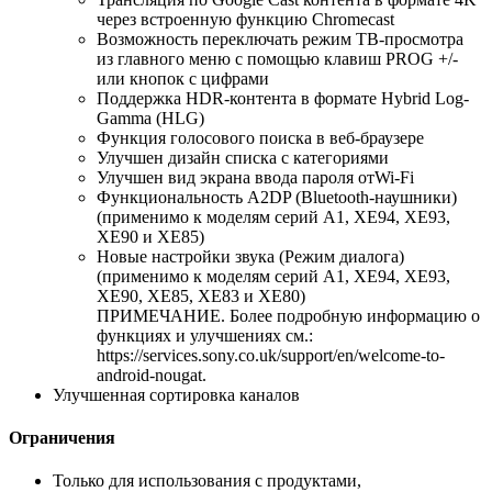
через встроенную функцию Chromecast
Возможность переключать режим ТВ-просмотра
из главного меню с помощью клавиш PROG +/-
или кнопок с цифрами
Поддержка HDR-контента в формате Hybrid Log-
Gamma (HLG)
Функция голосового поиска в веб-браузере
Улучшен дизайн списка с категориями
Улучшен вид экрана ввода пароля отWi-Fi
Функциональность A2DP (Bluetooth-наушники)
(применимо к моделям серий A1, XE94, XE93,
XE90 и XE85)
Новые настройки звука (Режим диалога)
(применимо к моделям серий A1, XE94, XE93,
XE90, XE85, XE83 и XE80)
ПРИМЕЧАНИЕ. Более подробную информацию о
функциях и улучшениях см.:
https://services.sony.co.uk/support/en/welcome-to-
android-nougat.
Улучшенная сортировка каналов
Ограничения
Только для использования с продуктами,