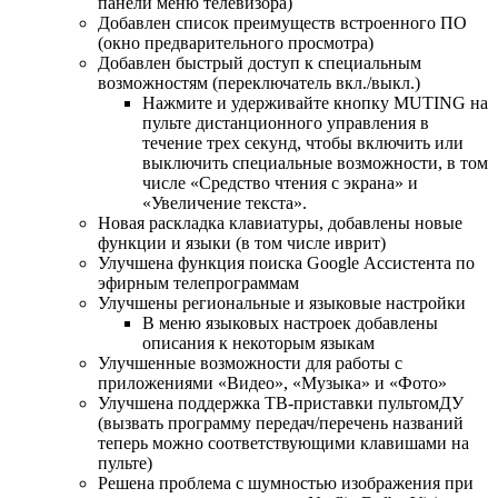
панели меню телевизора)
Добавлен список преимуществ встроенного ПО
(окно предварительного просмотра)
Добавлен быстрый доступ к специальным
возможностям (переключатель вкл./выкл.)
Нажмите и удерживайте кнопку MUTING на
пульте дистанционного управления в
течение трех секунд, чтобы включить или
выключить специальные возможности, в том
числе «Средство чтения с экрана» и
«Увеличение текста».
Новая раскладка клавиатуры, добавлены новые
функции и языки (в том числе иврит)
Улучшена функция поиска Google Ассистента по
эфирным телепрограммам
Улучшены региональные и языковые настройки
В меню языковых настроек добавлены
описания к некоторым языкам
Улучшенные возможности для работы с
приложениями «Видео», «Музыка» и «Фото»
Улучшена поддержка ТВ-приставки пультомДУ
(вызвать программу передач/перечень названий
теперь можно соответствующими клавишами на
пульте)
Решена проблема с шумностью изображения при