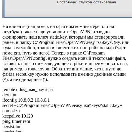
На клиенте (например, на офисном компьютере или на
ноутбуке) также надо установить OpenVPN, а заодно
скопировать наш ключ static.key, который мы сгенерировали
ранее, в папку C:\Program Files\OpenVPN\easy-rsa\keys\ (ну, или
куда вам удобно, только в клиентских настройках надо будет
поменять путь до него). Теперь в папке C:\Program
Files\OpenVPN\config\ нужно создать новый текстовый файл,
вставить в него нижеследующие строки и переименовать его,
например, в router.ovpn. Обратите внимание, что в пути до
файла secret.key нужно использовать именно двойные слеши
(\\), а не одинарные (\).
remote ddns_имя_роутера
dev tun
ifconfig 10.8.0.2 10.8.0.1
secret «C:\\Program Files\\OpenVPN\\easy-rsa\\keys\\static.key»
comp-lzo
keepalive 10120
ping-timer-rem
persist-tun
persist-key