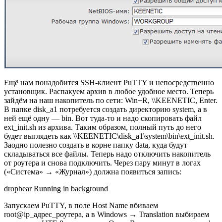
Ещё нам понадобится SSH-клиент PuTTY и непосредственно
установщик. Распакуем архив в любое удобное место. Теперь
зайдём на наш накопитель по сети: Win+R, \\KEENETIC, Enter.
В папке disk_a1 потребуется создать директорию system, а в
ней ещё одну — bin. Вот туда-то и надо скопировать файл
ext_init.sh из архива. Таким образом, полный путь до него
будет выглядеть как \\KEENETIC\disk_a1\system\bin\ext_init.sh.
Заодно полезно создать в корне папку data, куда будут
складываться все файлы. Теперь надо отключить накопитель
от роутера и снова подключить. Через пару минут в логах
(«Система» → «Журнал») должна появиться запись:
dropbear Running in background
Запускаем PuTTY, в поле Host Name вбиваем
root@ip_адрес_роутера, а в Windows → Translation выбираем