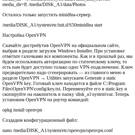
media_dir=P, /media/DISK_A1/data/Photos
Осталось только запустить minidlna-сервер.
/media/DISK_A1/system/etc/init.d/S50minidlna start
Настройка OpenVPN
Скачайте дистрибутив OpenVPN на официальном сайте,
выбрав в разделе загрузок Windows Installer. При установке
отметьте галочками все компоненты. Как и в прошлый раз, мы
будем использовать авторизацию по статическому ключу, то
есть нам будет доступно только одно VPN-подключение. Ключ
предварительно надо сгенерировать — из главного меню в
разделе OpenVPN → Utilities запускаем Generate a static
OpenVPN key. Готовый ключ находится в файле C:\Program
Files\OpenVPN\config\key.txt. Переименуйте его в static.key и
скопируйте на накопитель в папку \disk_a1\system\var. Теперь
установим OpenVPN на роутер командой:
opkg install openvpn
Создадим конфигурационный файл:
nano /media/DISK_A1/system/etc/openvpn/openvpn.conf