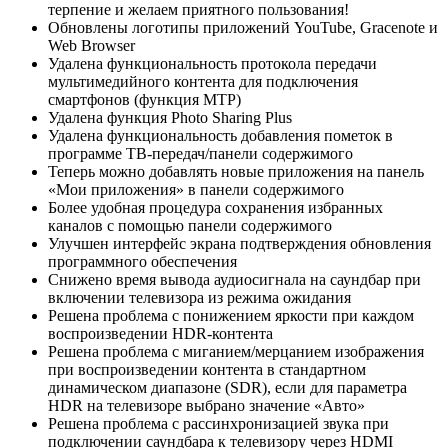
терпение и желаем приятного пользования!
Обновлены логотипы приложений YouTube, Gracenote и
Web Browser
Удалена функциональность протокола передачи
мультимедийного контента для подключения
смартфонов (функция MTP)
Удалена функция Photo Sharing Plus
Удалена функциональность добавления пометок в
программе ТВ-передач/панели содержимого
Теперь можно добавлять новые приложения на панель
«Мои приложения» в панели содержимого
Более удобная процедура сохранения избранных
каналов с помощью панели содержимого
Улучшен интерфейс экрана подтверждения обновления
программного обеспечения
Снижено время вывода аудиосигнала на саундбар при
включении телевизора из режима ожидания
Решена проблема с понижением яркости при каждом
воспроизведении HDR-контента
Решена проблема с миганием/мерцанием изображения
при воспроизведении контента в стандартном
динамическом диапазоне (SDR), если для параметра
HDR на телевизоре выбрано значение «Авто»
Решена проблема с рассинхронизацией звука при
подключении саундбара к телевизору через HDMI