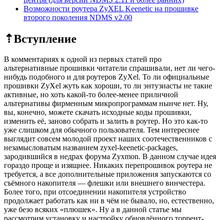
Возможности роутера ZyXEL Keenetic на прошивке
второго поколения NDMS v2.00
⇡Вступление
В комментариях к одной из первых статей про
альтернативные прошивки читатели спрашивали, нет ли чего-
нибудь подобного и для роутеров ZyXel. То ли официальные
прошивки ZyXel жуть как хороши, то ли энтузиасты не такие
активные, но хоть какой-то более-менее приличной
альтернативы фирменным микропрограммам нынче нет. Ну,
вы, конечно, можете скачать исходные коды прошивки,
изменить её, заново собрать и залить в роутер. Но это как-то
уже слишком для обычного пользователя. Тем интереснее
выглядит совсем молодой проект наших соотечественников с
незамысловатым названием zyxel-keenetic-packages,
зародившийся в недрах форума Zyxmon. В данном случае идея
гораздо проще и изящнее. Никаких перепрошивок роутера не
требуется, а все дополнительные приложения запускаются со
съёмного накопителя — флешки или внешнего винчестера.
Более того, при отсоединении накопителя устройство
продолжает работать как ни в чём не бывало, но, естественно,
уже безо всяких «плюшек». Ну а в данной статье мы
рассмотрим установку и настройку обновлённого торрент-