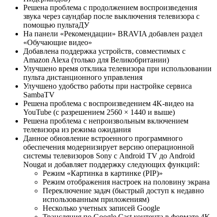
Решена проблема с продолжением воспроизведения
звука через саундбар после выключения телевизора с
помощью пультаДУ
На панели «Рекомендации» BRAVIA добавлен раздел
«Обучающие видео»
Добавлена поддержка устройств, совместимых с
Amazon Alexa (только для Великобритании)
Улучшено время отклика телевизора при использовании
пульта дистанционного управления
Улучшено удобство работы при настройке сервиса
SambaTV
Решена проблема с воспроизведением 4K-видео на
YouTube (с разрешением 2560 × 1440 и выше)
Решена проблема с непроизвольным включением
телевизора из режима ожидания
Данное обновление встроенного программного
обеспечения модернизирует версию операционной
системы телевизоров Sony с Android TV до Android
Nougat и добавляет поддержку следующих функций:
Режим «Картинка в картинке (PIP)»
Режим отображения настроек на половину экрана
Переключение задач (быстрый доступ к недавно
использованным приложениям)
Несколько учетных записей Google
Трансляция по Google Cast контента в формате 4K