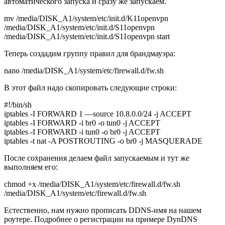
автоматического запуска и сразу же запускаем.
mv /media/DISK_A1/system/etc/init.d/K11openvpn
/media/DISK_A1/system/etc/init.d/S11openvpn
/media/DISK_A1/system/etc/init.d/S11openvpn start
Теперь создадим группу правил для брандмауэра:
nano /media/DISK_A1/system/etc/firewall.d/fw.sh
В этот файл надо скопировать следующие строки:
#!/bin/sh
iptables -I FORWARD 1 —source 10.8.0.0/24 -j ACCEPT
iptables -I FORWARD -i br0 -o tun0 -j ACCEPT
iptables -I FORWARD -i tun0 -o br0 -j ACCEPT
iptables -t nat -A POSTROUTING -o br0 -j MASQUERADE
После сохранения делаем файл запускаемым и тут же
выполняем его:
chmod +x /media/DISK_A1/system/etc/firewall.d/fw.sh
/media/DISK_A1/system/etc/firewall.d/fw.sh
Естественно, нам нужно прописать DDNS-имя на нашем
роутере. Подробнее о регистрации на примере DynDNS