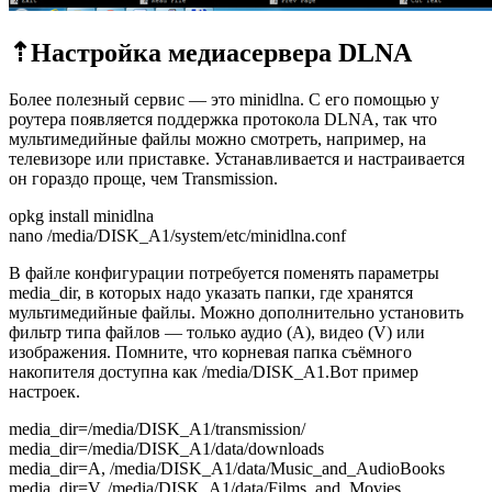
⇡Настройка медиасервера DLNA
Более полезный сервис — это minidlna. С его помощью у
роутера появляется поддержка протокола DLNA, так что
мультимедийные файлы можно смотреть, например, на
телевизоре или приставке. Устанавливается и настраивается
он гораздо проще, чем Transmission.
opkg install minidlna
nano /media/DISK_A1/system/etc/minidlna.conf
В файле конфигурации потребуется поменять параметры
media_dir, в которых надо указать папки, где хранятся
мультимедийные файлы. Можно дополнительно установить
фильтр типа файлов — только аудио (A), видео (V) или
изображения. Помните, что корневая папка съёмного
накопителя доступна как /media/DISK_A1.Вот пример
настроек.
media_dir=/media/DISK_A1/transmission/
media_dir=/media/DISK_A1/data/downloads
media_dir=A, /media/DISK_A1/data/Music_and_AudioBooks
media_dir=V, /media/DISK_A1/data/Films_and_Movies