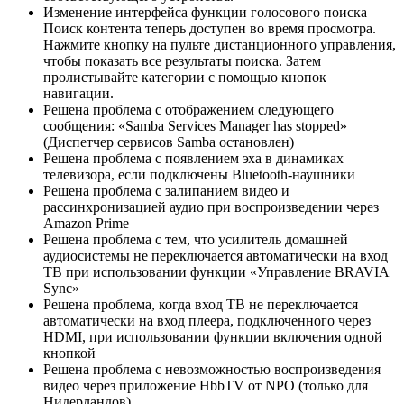
Изменение интерфейса функции голосового поиска
Поиск контента теперь доступен во время просмотра.
Нажмите кнопку на пульте дистанционного управления,
чтобы показать все результаты поиска. Затем
пролистывайте категории с помощью кнопок
навигации.
Решена проблема с отображением следующего
сообщения: «Samba Services Manager has stopped»
(Диспетчер сервисов Samba остановлен)
Решена проблема с появлением эха в динамиках
телевизора, если подключены Bluetooth-наушники
Решена проблема с залипанием видео и
рассинхронизацией аудио при воспроизведении через
Amazon Prime
Решена проблема с тем, что усилитель домашней
аудиосистемы не переключается автоматически на вход
ТВ при использовании функции «Управление BRAVIA
Sync»
Решена проблема, когда вход ТВ не переключается
автоматически на вход плеера, подключенного через
HDMI, при использовании функции включения одной
кнопкой
Решена проблема с невозможностью воспроизведения
видео через приложение HbbTV от NPO (только для
Нидерландов)