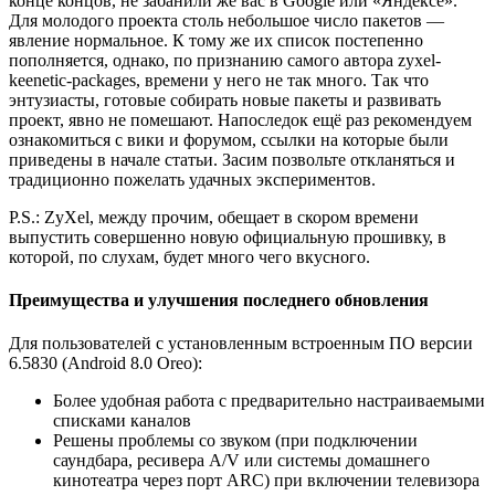
конце концов, не забанили же вас в Google или «Яндексе».
Для молодого проекта столь небольшое число пакетов —
явление нормальное. К тому же их список постепенно
пополняется, однако, по признанию самого автора zyxel-
keenetic-packages, времени у него не так много. Так что
энтузиасты, готовые собирать новые пакеты и развивать
проект, явно не помешают. Напоследок ещё раз рекомендуем
ознакомиться с вики и форумом, ссылки на которые были
приведены в начале статьи. Засим позвольте откланяться и
традиционно пожелать удачных экспериментов.
P.S.: ZyXel, между прочим, обещает в скором времени
выпустить совершенно новую официальную прошивку, в
которой, по слухам, будет много чего вкусного.
Преимущества и улучшения последнего обновления
Для пользователей с установленным встроенным ПО версии
6.5830 (Android 8.0 Oreo):
Более удобная работа с предварительно настраиваемыми
списками каналов
Решены проблемы со звуком (при подключении
саундбара, ресивера A/V или системы домашнего
кинотеатра через порт ARC) при включении телевизора